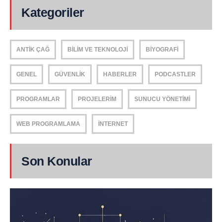
Kategoriler
ANTIK ÇAĞ
BILIM VE TEKNOLOJI
BIYOGRAFI
GENEL
GÜVENLIK
HABERLER
PODCASTLER
PROGRAMLAR
PROJELERIM
SUNUCU YÖNETIMI
WEB PROGRAMLAMA
İNTERNET
Son Konular