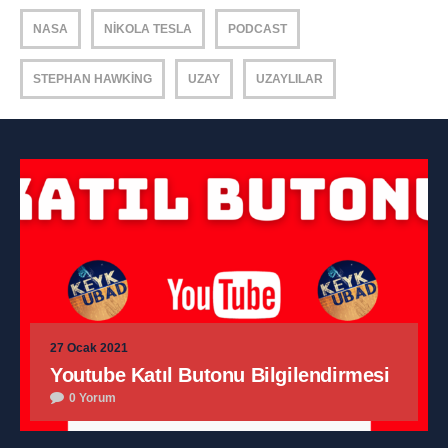
NASA
NIKOLA TESLA
PODCAST
STEPHAN HAWKING
UZAY
UZAYLILAR
27 Ocak 2021
Youtube Katıl Butonu Bilgilendirmesi
0 Yorum