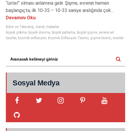
“üstel” olması anlamına gelir. Şişme, evrenin hemen
başlangıçta, ilk 10-35 – 10-33 saniye aralığında çok...
Devamını Oku
Bilim ve Teknoloji
,
Genel
,
Haberler
büyük çökme
,
büyük donma
,
büyük patlama
,
büyük şişme
,
evrene ait
teoriler
,
kozmik enflasyon
,
Kozmik Enflasyon Teorisi
,
şişme teorisi
,
teoriler
Sosyal Medya