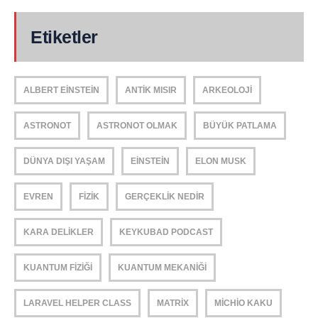
Etiketler
ALBERT EINSTEIN
ANTIK MISIR
ARKEOLOJI
ASTRONOT
ASTRONOT OLMAK
BÜYÜK PATLAMA
DÜNYA DIŞI YAŞAM
EINSTEIN
ELON MUSK
EVREN
FIZIK
GERÇEKLIK NEDIR
KARA DELIKLER
KEYKUBAD PODCAST
KUANTUM FIZIĞI
KUANTUM MEKANIĞI
LARAVEL HELPER CLASS
MATRIX
MICHIO KAKU