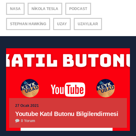
NASA
NIKOLA TESLA
PODCAST
STEPHAN HAWKING
UZAY
UZAYLILAR
27 Ocak 2021
Youtube Katıl Butonu Bilgilendirmesi
0 Yorum