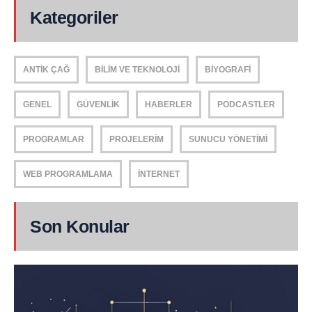
Kategoriler
ANTIK ÇAĞ
BILIM VE TEKNOLOJI
BIYOGRAFI
GENEL
GÜVENLIK
HABERLER
PODCASTLER
PROGRAMLAR
PROJELERIM
SUNUCU YÖNETIMI
WEB PROGRAMLAMA
İNTERNET
Son Konular