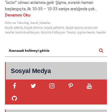
“üstel” olması anlamına gelir. Şişme, evrenin hemen
başlangıçta, ilk 10-35 – 10-33 saniye aralığında çok...
Devamını Oku
Bilim ve Teknoloji
,
Genel
,
Haberler
büyük çökme
,
büyük donma
,
büyük patlama
,
büyük şişme
,
evrene ait
teoriler
,
kozmik enflasyon
,
Kozmik Enflasyon Teorisi
,
şişme teorisi
,
teoriler
Sosyal Medya