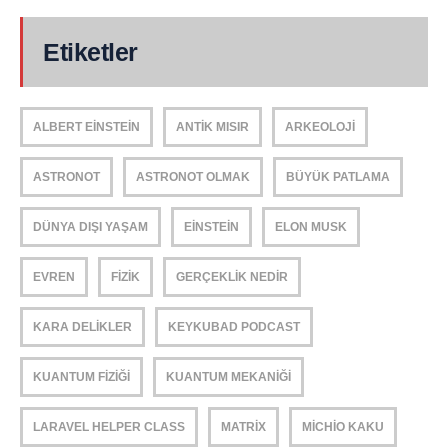
Etiketler
ALBERT EINSTEIN
ANTIK MISIR
ARKEOLOJI
ASTRONOT
ASTRONOT OLMAK
BÜYÜK PATLAMA
DÜNYA DIŞI YAŞAM
EINSTEIN
ELON MUSK
EVREN
FIZIK
GERÇEKLIK NEDIR
KARA DELIKLER
KEYKUBAD PODCAST
KUANTUM FIZIĞI
KUANTUM MEKANIĞI
LARAVEL HELPER CLASS
MATRIX
MICHIO KAKU