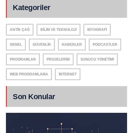
Kategoriler
ANTIK ÇAĞ
BILIM VE TEKNOLOJI
BIYOGRAFI
GENEL
GÜVENLIK
HABERLER
PODCASTLER
PROGRAMLAR
PROJELERIM
SUNUCU YÖNETIMI
WEB PROGRAMLAMA
İNTERNET
Son Konular