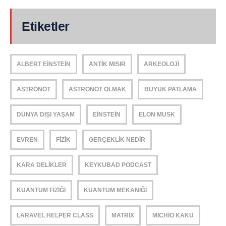
Etiketler
ALBERT EINSTEIN
ANTIK MISIR
ARKEOLOJI
ASTRONOT
ASTRONOT OLMAK
BÜYÜK PATLAMA
DÜNYA DIŞI YAŞAM
EINSTEIN
ELON MUSK
EVREN
FIZIK
GERÇEKLIK NEDIR
KARA DELIKLER
KEYKUBAD PODCAST
KUANTUM FIZIĞI
KUANTUM MEKANIĞI
LARAVEL HELPER CLASS
MATRIX
MICHIO KAKU