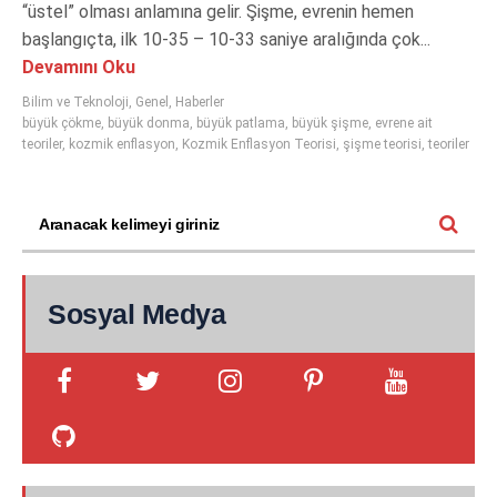
“üstel” olması anlamına gelir. Şişme, evrenin hemen
başlangıçta, ilk 10-35 – 10-33 saniye aralığında çok...
Devamını Oku
Bilim ve Teknoloji
,
Genel
,
Haberler
büyük çökme
,
büyük donma
,
büyük patlama
,
büyük şişme
,
evrene ait
teoriler
,
kozmik enflasyon
,
Kozmik Enflasyon Teorisi
,
şişme teorisi
,
teoriler
Sosyal Medya