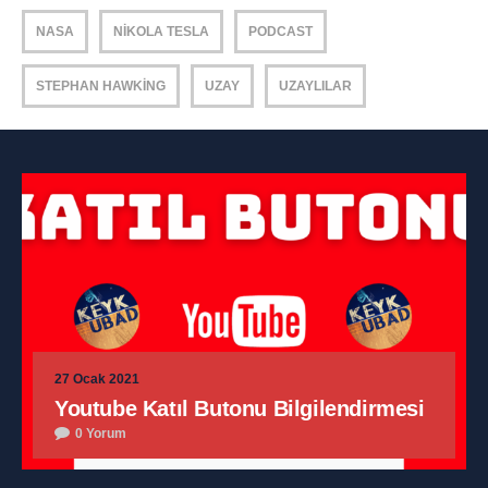
NASA
NIKOLA TESLA
PODCAST
STEPHAN HAWKING
UZAY
UZAYLILAR
27 Ocak 2021
Youtube Katıl Butonu Bilgilendirmesi
0 Yorum