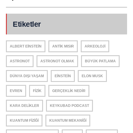
Etiketler
ALBERT EINSTEIN
ANTIK MISIR
ARKEOLOJI
ASTRONOT
ASTRONOT OLMAK
BÜYÜK PATLAMA
DÜNYA DIŞI YAŞAM
EINSTEIN
ELON MUSK
EVREN
FIZIK
GERÇEKLIK NEDIR
KARA DELIKLER
KEYKUBAD PODCAST
KUANTUM FIZIĞI
KUANTUM MEKANIĞI