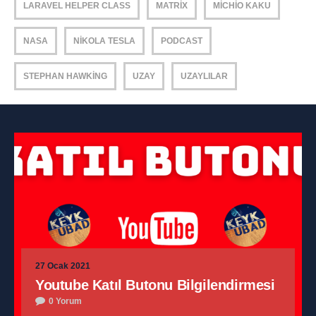
LARAVEL HELPER CLASS
MATRIX
MICHIO KAKU
NASA
NIKOLA TESLA
PODCAST
STEPHAN HAWKING
UZAY
UZAYLILAR
27 Ocak 2021
Youtube Katıl Butonu Bilgilendirmesi
0 Yorum