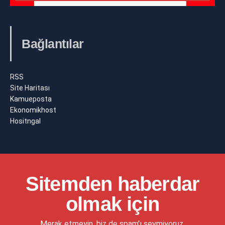
Bağlantılar
RSS
Site Haritası
Kamueposta
Ekonomikhost
Hositngal
Sitemden haberdar
olmak için
Merak etmeyin, biz de spam'ı sevmiyoruz.