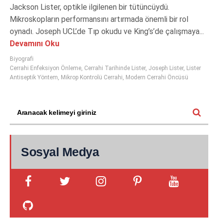
Jackson Lister, optikle ilgilenen bir tütüncüydü.
Mikroskopların performansını artırmada önemli bir rol
oynadı. Joseph UCL’de Tıp okudu ve King’s’de çalışmaya...
Devamını Oku
Biyografi
Cerrahi Enfeksiyon Önleme
,
Cerrahi Tarihinde Lister
,
Joseph Lister
,
Lister
Antiseptik Yöntem
,
Mikrop Kontrolü Cerrahi
,
Modern Cerrahi Öncüsü
Sosyal Medya