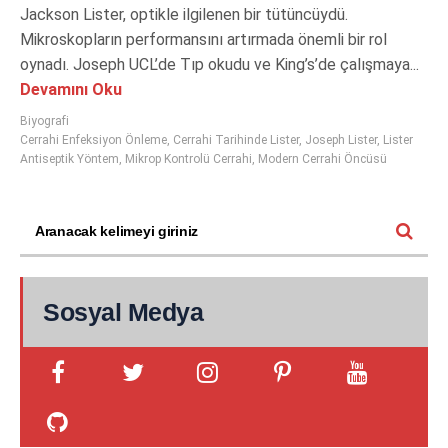
Jackson Lister, optikle ilgilenen bir tütüncüydü.
Mikroskopların performansını artırmada önemli bir rol
oynadı. Joseph UCL’de Tıp okudu ve King’s’de çalışmaya...
Devamını Oku
Biyografi
Cerrahi Enfeksiyon Önleme
,
Cerrahi Tarihinde Lister
,
Joseph Lister
,
Lister
Antiseptik Yöntem
,
Mikrop Kontrolü Cerrahi
,
Modern Cerrahi Öncüsü
Sosyal Medya