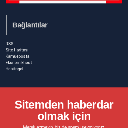
Bağlantılar
RSS
Site Haritası
Kamueposta
Ekonomikhost
Hositngal
Sitemden haberdar
olmak için
Merak etmeyin, biz de spam'ı sevmiyoruz.