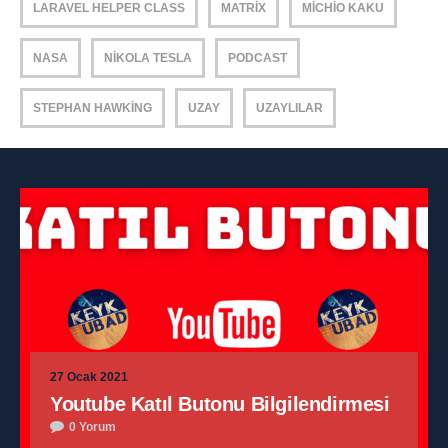
LARAVEL HELPER CLASS
MATRIX
MICHIO KAKU
NASA
NIKOLA TESLA
PODCAST
STEPHAN HAWKING
UZAY
UZAYLILAR
27 Ocak 2021
Youtube Katıl Butonu Bilgilendirmesi
0 Yorum