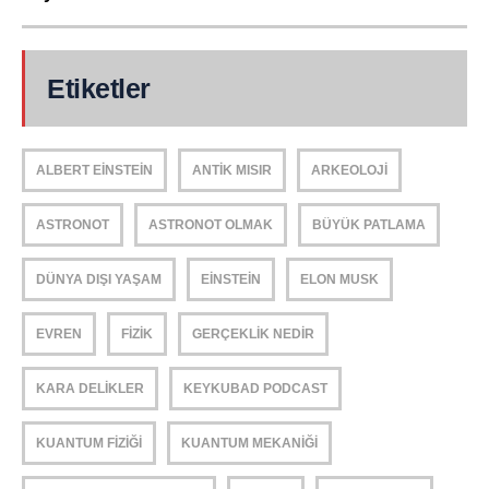
Etiketler
ALBERT EINSTEIN
ANTIK MISIR
ARKEOLOJI
ASTRONOT
ASTRONOT OLMAK
BÜYÜK PATLAMA
DÜNYA DIŞI YAŞAM
EINSTEIN
ELON MUSK
EVREN
FIZIK
GERÇEKLIK NEDIR
KARA DELIKLER
KEYKUBAD PODCAST
KUANTUM FIZIĞI
KUANTUM MEKANIĞI