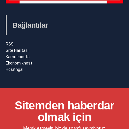
Bağlantılar
RSS
Site Haritası
Kamueposta
Ekonomikhost
Hositngal
Sitemden haberdar
olmak için
Merak etmeyin, biz de spam'ı sevmiyoruz.