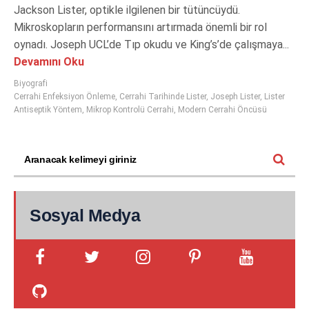
Jackson Lister, optikle ilgilenen bir tütüncüydü.
Mikroskopların performansını artırmada önemli bir rol
oynadı. Joseph UCL’de Tıp okudu ve King’s’de çalışmaya...
Devamını Oku
Biyografi
Cerrahi Enfeksiyon Önleme
,
Cerrahi Tarihinde Lister
,
Joseph Lister
,
Lister
Antiseptik Yöntem
,
Mikrop Kontrolü Cerrahi
,
Modern Cerrahi Öncüsü
Sosyal Medya