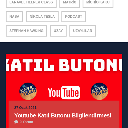
LARAVEL HELPER CLASS
MATRIX
MICHIO KAKU
NASA
NIKOLA TESLA
PODCAST
STEPHAN HAWKING
UZAY
UZAYLILAR
27 Ocak 2021
Youtube Katıl Butonu Bilgilendirmesi
0 Yorum