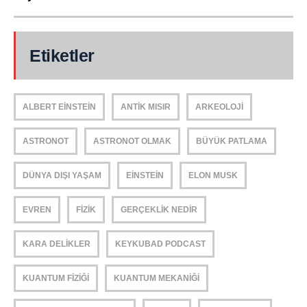
Etiketler
ALBERT EINSTEIN
ANTIK MISIR
ARKEOLOJI
ASTRONOT
ASTRONOT OLMAK
BÜYÜK PATLAMA
DÜNYA DIŞI YAŞAM
EINSTEIN
ELON MUSK
EVREN
FIZIK
GERÇEKLIK NEDIR
KARA DELIKLER
KEYKUBAD PODCAST
KUANTUM FIZIĞI
KUANTUM MEKANIĞI