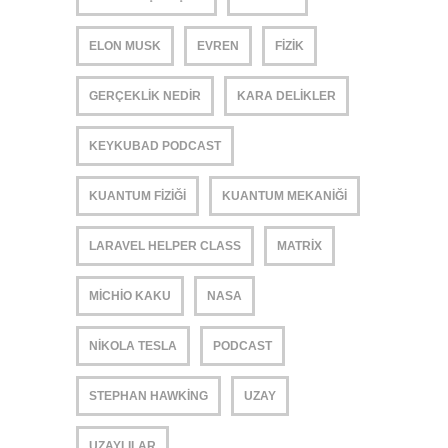
ELON MUSK
EVREN
FIZIK
GERÇEKLIK NEDIR
KARA DELIKLER
KEYKUBAD PODCAST
KUANTUM FIZIĞI
KUANTUM MEKANIĞI
LARAVEL HELPER CLASS
MATRIX
MICHIO KAKU
NASA
NIKOLA TESLA
PODCAST
STEPHAN HAWKING
UZAY
UZAYLILAR