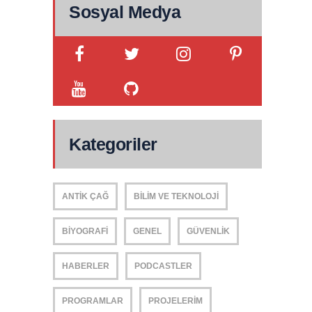
Sosyal Medya
Kategoriler
ANTIK ÇAĞ
BILIM VE TEKNOLOJI
BIYOGRAFI
GENEL
GÜVENLIK
HABERLER
PODCASTLER
PROGRAMLAR
PROJELERIM