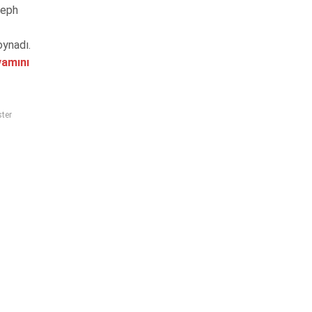
seph
oynadı.
amını
ster