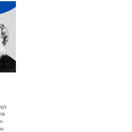
ng’s
tik
rn
in