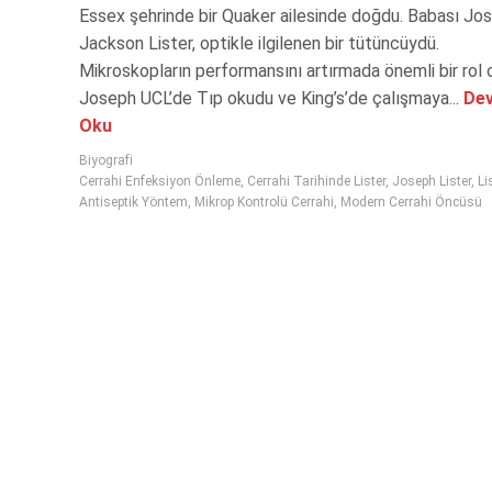
Essex şehrinde bir Quaker ailesinde doğdu. Babası Jo
Jackson Lister, optikle ilgilenen bir tütüncüydü.
Mikroskopların performansını artırmada önemli bir rol 
Joseph UCL’de Tıp okudu ve King’s’de çalışmaya...
Dev
Oku
Biyografi
Cerrahi Enfeksiyon Önleme
,
Cerrahi Tarihinde Lister
,
Joseph Lister
,
Li
Antiseptik Yöntem
,
Mikrop Kontrolü Cerrahi
,
Modern Cerrahi Öncüsü