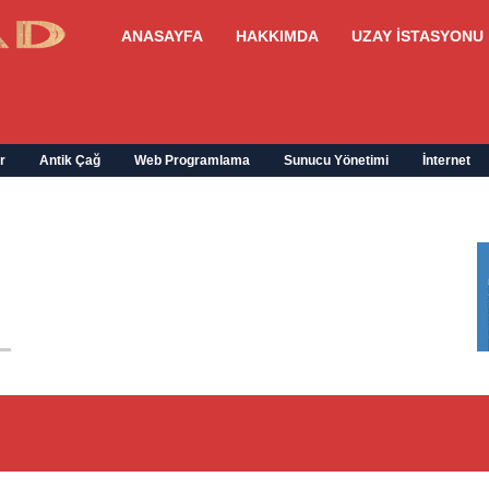
ANASAYFA
HAKKIMDA
UZAY İSTASYONU
r
Antik Çağ
Web Programlama
Sunucu Yönetimi
İnternet