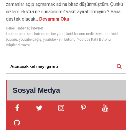
zamanlar açıp açmamak adına biraz düşünmüştüm. Çünkü
sizlere ekstra ne sunabilirim? vakit ayırabilirmiyim ? Bana
destek olacak...
Devamını Oku
Genel
,
Haberler
,
İnternet
katıl butonu
,
katıl butonu ne işe yarar
,
katıl butonu nedir
,
keykubad katıl
butonu
,
youtube bağış
,
youtube katıl butonu
,
Youtube Katıl Butonu
Bilgilendirmesi
Sosyal Medya