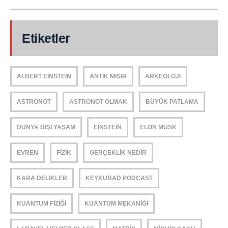
Etiketler
ALBERT EINSTEIN
ANTIK MISIR
ARKEOLOJI
ASTRONOT
ASTRONOT OLMAK
BÜYÜK PATLAMA
DÜNYA DIŞI YAŞAM
EINSTEIN
ELON MUSK
EVREN
FIZIK
GERÇEKLIK NEDIR
KARA DELIKLER
KEYKUBAD PODCAST
KUANTUM FIZIĞI
KUANTUM MEKANIĞI