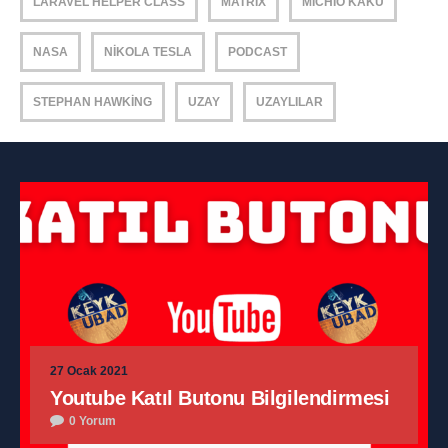
LARAVEL HELPER CLASS
MATRIX
MICHIO KAKU
NASA
NIKOLA TESLA
PODCAST
STEPHAN HAWKING
UZAY
UZAYLILAR
27 Ocak 2021
Youtube Katıl Butonu Bilgilendirmesi
0 Yorum