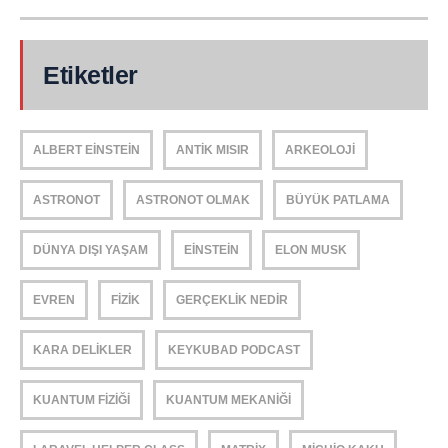
Etiketler
ALBERT EINSTEIN
ANTIK MISIR
ARKEOLOJI
ASTRONOT
ASTRONOT OLMAK
BÜYÜK PATLAMA
DÜNYA DIŞI YAŞAM
EINSTEIN
ELON MUSK
EVREN
FIZIK
GERÇEKLIK NEDIR
KARA DELIKLER
KEYKUBAD PODCAST
KUANTUM FIZIĞI
KUANTUM MEKANIĞI