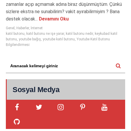
zamanlar açıp açmamak adına biraz düşünmüştüm. Çünkü
sizlere ekstra ne sunabilirim? vakit ayırabilirmiyim ? Bana
destek olacak...
Devamını Oku
Genel
,
Haberler
,
İnternet
katıl butonu
,
katıl butonu ne işe yarar
,
katıl butonu nedir
,
keykubad katıl
butonu
,
youtube bağış
,
youtube katıl butonu
,
Youtube Katıl Butonu
Bilgilendirmesi
Sosyal Medya