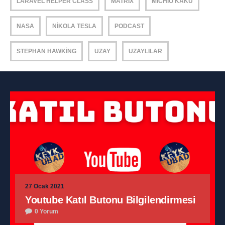
LARAVEL HELPER CLASS
MATRIX
MICHIO KAKU
NASA
NIKOLA TESLA
PODCAST
STEPHAN HAWKING
UZAY
UZAYLILAR
27 Ocak 2021
Youtube Katıl Butonu Bilgilendirmesi
0 Yorum