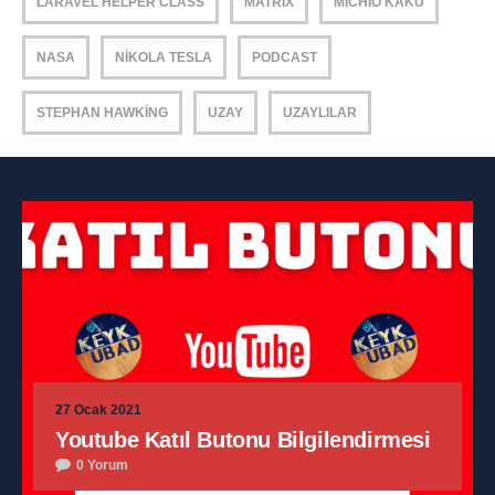
LARAVEL HELPER CLASS
MATRIX
MICHIO KAKU
NASA
NIKOLA TESLA
PODCAST
STEPHAN HAWKING
UZAY
UZAYLILAR
27 Ocak 2021
Youtube Katıl Butonu Bilgilendirmesi
0 Yorum