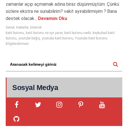
zamanlar açıp açmamak adına biraz düşünmüştüm. Çünkü
sizlere ekstra ne sunabilirim? vakit ayırabilirmiyim ? Bana
destek olacak...
Devamını Oku
Genel
,
Haberler
,
İnternet
katıl butonu
,
katıl butonu ne işe yarar
,
katıl butonu nedir
,
keykubad katıl
butonu
,
youtube bağış
,
youtube katıl butonu
,
Youtube Katıl Butonu
Bilgilendirmesi
Sosyal Medya