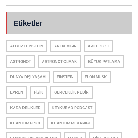
Etiketler
ALBERT EINSTEIN
ANTIK MISIR
ARKEOLOJI
ASTRONOT
ASTRONOT OLMAK
BÜYÜK PATLAMA
DÜNYA DIŞI YAŞAM
EINSTEIN
ELON MUSK
EVREN
FIZIK
GERÇEKLIK NEDIR
KARA DELIKLER
KEYKUBAD PODCAST
KUANTUM FIZIĞI
KUANTUM MEKANIĞI