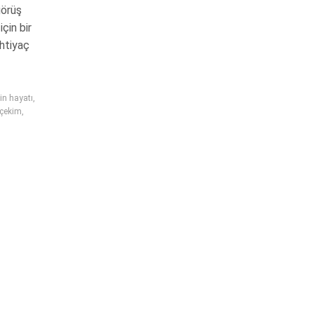
görüş
çin bir
htiyaç
in hayatı
,
 çekim
,