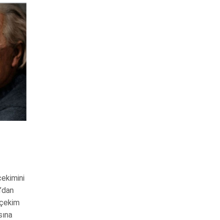
çekimini
’dan
 çekim
sına