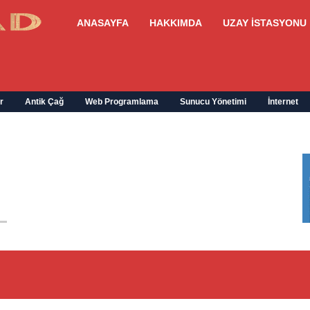
ANASAYFA
HAKKIMDA
UZAY İSTASYONU
r
Antik Çağ
Web Programlama
Sunucu Yönetimi
İnternet