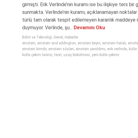
girmişti. Erik Verlinde’nin kuramı ise bu ilişkiye ters bir 
sunmakta. Verlinde’nin kuramı, açıklanamayan noktalar i
türlü tam olarak tespit edilemeyen karanlık maddeye i
duymuyor. Verlinde, şu...
Devamını Oku
Bilim ve Teknoloji
,
Genel
,
Haberler
einstein
,
einstein and eddington
,
einstein beyni
,
einstein hatalı
,
einste
einstein kimdir
,
einstein sözleri
,
einstein yanıldımı
,
erik verlinde
,
kütle
kütle çekim teorisi
,
teori
,
uzay bükülmesi
,
yeni kütle çekimi