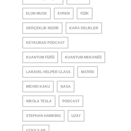
ELON MUSK
EVREN
FIZIK
GERÇEKLIK NEDIR
KARA DELIKLER
KEYKUBAD PODCAST
KUANTUM FIZIĞI
KUANTUM MEKANIĞI
LARAVEL HELPER CLASS
MATRIX
MICHIO KAKU
NASA
NIKOLA TESLA
PODCAST
STEPHAN HAWKING
UZAY
UZAYLILAR