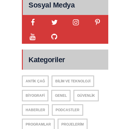
Sosyal Medya
Kategoriler
ANTIK ÇAĞ
BILIM VE TEKNOLOJI
BIYOGRAFI
GENEL
GÜVENLIK
HABERLER
PODCASTLER
PROGRAMLAR
PROJELERIM