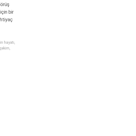
görüş
çin bir
htiyaç
in hayatı
,
 çekim
,