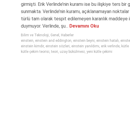
girmişti. Erik Verlinde’nin kuramı ise bu ilişkiye ters bir 
sunmakta. Verlinde’nin kuramı, açıklanamayan noktalar i
türlü tam olarak tespit edilemeyen karanlık maddeye i
duymuyor. Verlinde, şu...
Devamını Oku
Bilim ve Teknoloji
,
Genel
,
Haberler
einstein
,
einstein and eddington
,
einstein beyni
,
einstein hatalı
,
einste
einstein kimdir
,
einstein sözleri
,
einstein yanıldımı
,
erik verlinde
,
kütle
kütle çekim teorisi
,
teori
,
uzay bükülmesi
,
yeni kütle çekimi