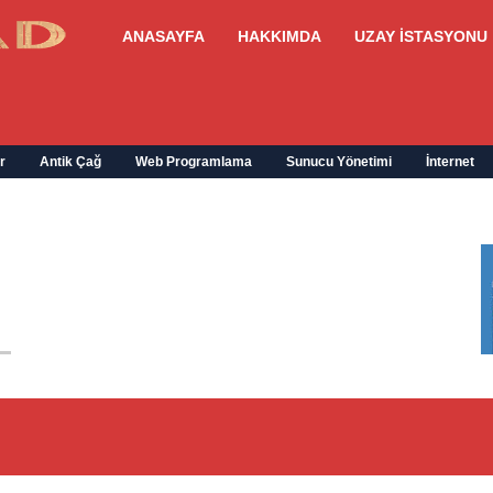
ANASAYFA
HAKKIMDA
UZAY İSTASYONU
r
Antik Çağ
Web Programlama
Sunucu Yönetimi
İnternet