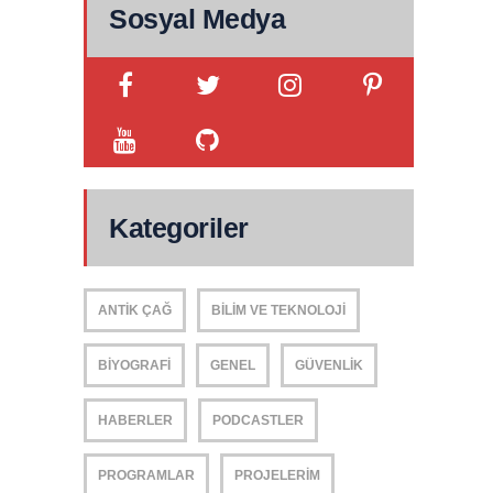
Sosyal Medya
Kategoriler
ANTIK ÇAĞ
BILIM VE TEKNOLOJI
BIYOGRAFI
GENEL
GÜVENLIK
HABERLER
PODCASTLER
PROGRAMLAR
PROJELERIM