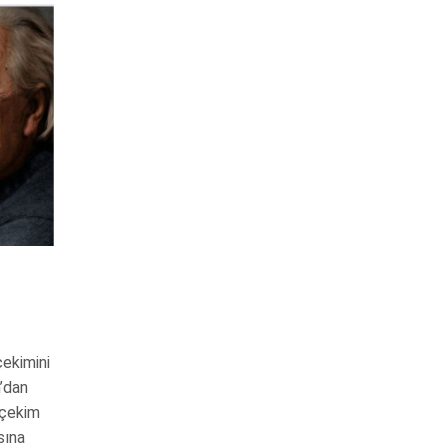
çekimini
’dan
 çekim
sına