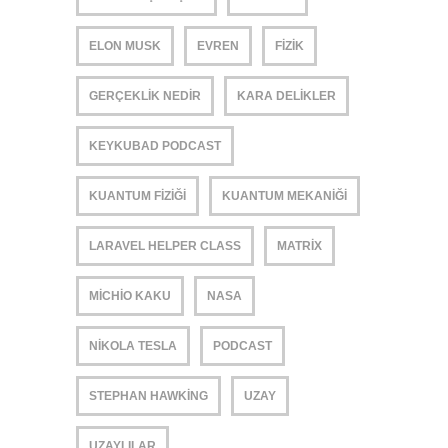
ELON MUSK
EVREN
FIZIK
GERÇEKLIK NEDIR
KARA DELIKLER
KEYKUBAD PODCAST
KUANTUM FIZIĞI
KUANTUM MEKANIĞI
LARAVEL HELPER CLASS
MATRIX
MICHIO KAKU
NASA
NIKOLA TESLA
PODCAST
STEPHAN HAWKING
UZAY
UZAYLILAR