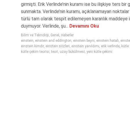
girmişti. Erik Verlinde’nin kuramı ise bu ilişkiye ters bir 
sunmakta. Verlinde’nin kuramı, açıklanamayan noktalar i
türlü tam olarak tespit edilemeyen karanlık maddeye i
duymuyor. Verlinde, şu...
Devamını Oku
Bilim ve Teknoloji
,
Genel
,
Haberler
einstein
,
einstein and eddington
,
einstein beyni
,
einstein hatalı
,
einste
einstein kimdir
,
einstein sözleri
,
einstein yanıldımı
,
erik verlinde
,
kütle
kütle çekim teorisi
,
teori
,
uzay bükülmesi
,
yeni kütle çekimi