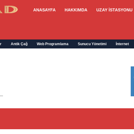
ANASAYFA
HAKKIMDA
UZAY İSTASYONU
r
Antik Çağ
Web Programlama
Sunucu Yönetimi
İnternet