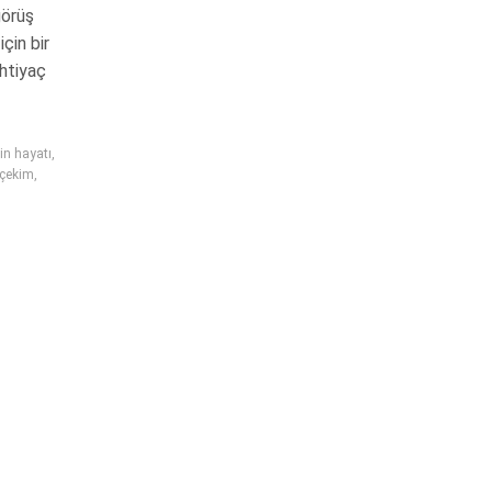
görüş
çin bir
htiyaç
in hayatı
,
 çekim
,