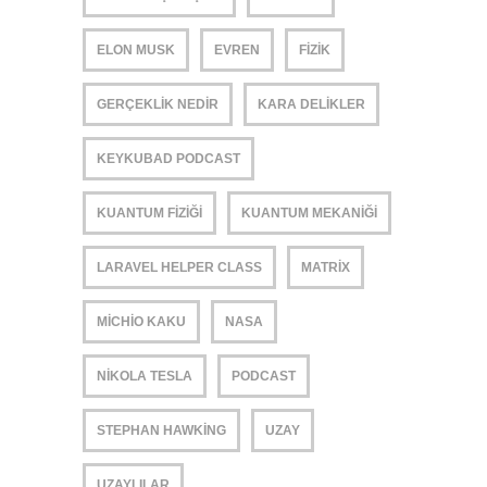
ELON MUSK
EVREN
FIZIK
GERÇEKLIK NEDIR
KARA DELIKLER
KEYKUBAD PODCAST
KUANTUM FIZIĞI
KUANTUM MEKANIĞI
LARAVEL HELPER CLASS
MATRIX
MICHIO KAKU
NASA
NIKOLA TESLA
PODCAST
STEPHAN HAWKING
UZAY
UZAYLILAR