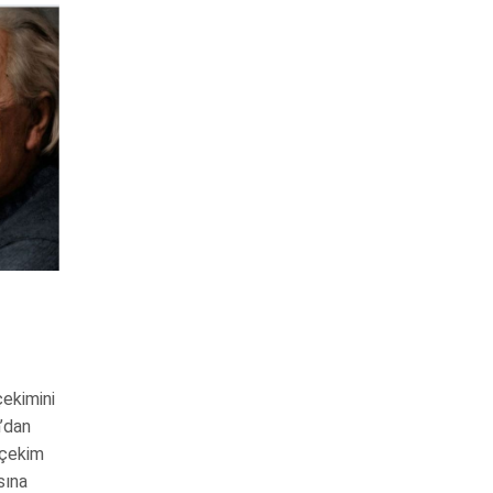
çekimini
’dan
 çekim
sına