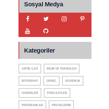
Sosyal Medya
Kategoriler
ANTIK ÇAĞ
BILIM VE TEKNOLOJI
BIYOGRAFI
GENEL
GÜVENLIK
HABERLER
PODCASTLER
PROGRAMLAR
PROJELERIM