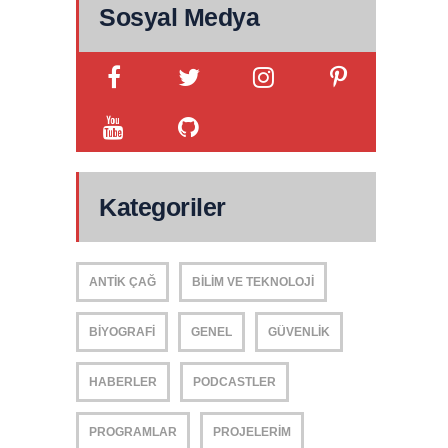
Sosyal Medya
Kategoriler
ANTIK ÇAĞ
BILIM VE TEKNOLOJI
BIYOGRAFI
GENEL
GÜVENLIK
HABERLER
PODCASTLER
PROGRAMLAR
PROJELERIM