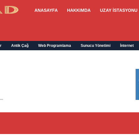
ANASAYFA
HAKKIMDA
UZAY İSTASYONU
r
Antik Çağ
Web Programlama
Sunucu Yönetimi
İnternet