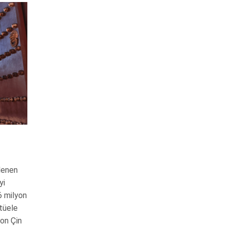
elenen
yi
6 milyon
itüele
son Çin