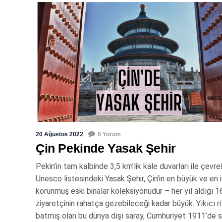
20 Ağustos 2022
0 Yorum
Çin Pekinde Yasak Şehir
Pekin’in tam kalbinde 3,5 km’lik kale duvarları ile çevr
Unesco listesindeki Yasak Şehir, Çin’in en büyük ve en i
korunmuş eski binalar koleksiyonudur – her yıl aldığı 1
ziyaretçinin rahatça gezebileceği kadar büyük. Yıkıcı r
batmış olan bu dünya dışı saray, Cumhuriyet 1911’de 