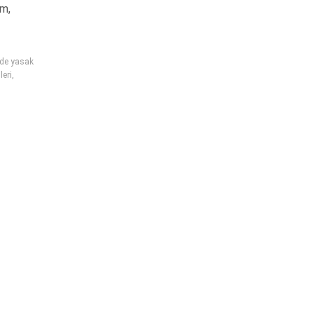
ım,
nde yasak
leri
,