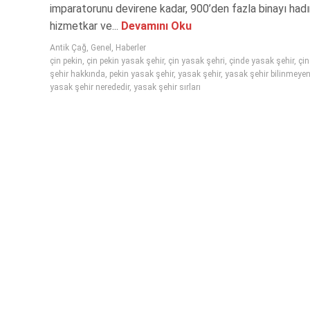
imparatorunu devirene kadar, 900’den fazla binayı had
hizmetkar ve...
Devamını Oku
Antik Çağ
,
Genel
,
Haberler
çin pekin
,
çin pekin yasak şehir
,
çin yasak şehri
,
çinde yasak şehir
,
çi
şehir hakkında
,
pekin yasak şehir
,
yasak şehir
,
yasak şehir bilinmeyen
yasak şehir nerededir
,
yasak şehir sırları