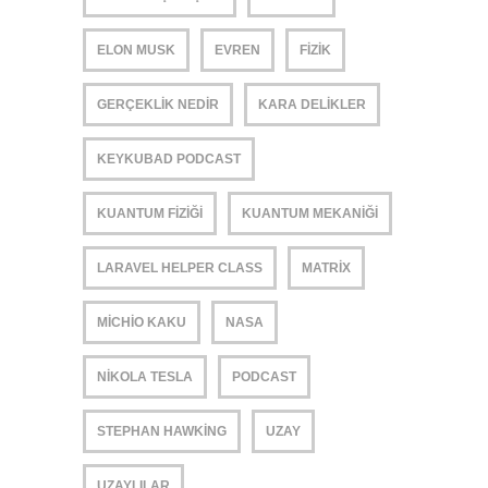
ELON MUSK
EVREN
FIZIK
GERÇEKLIK NEDIR
KARA DELIKLER
KEYKUBAD PODCAST
KUANTUM FIZIĞI
KUANTUM MEKANIĞI
LARAVEL HELPER CLASS
MATRIX
MICHIO KAKU
NASA
NIKOLA TESLA
PODCAST
STEPHAN HAWKING
UZAY
UZAYLILAR