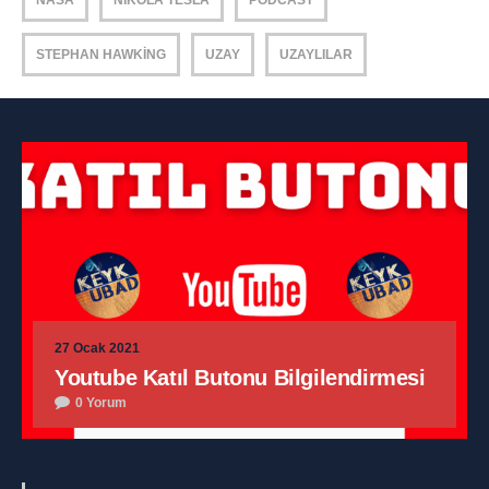
NASA
NIKOLA TESLA
PODCAST
STEPHAN HAWKING
UZAY
UZAYLILAR
27 Ocak 2021
Youtube Katıl Butonu Bilgilendirmesi
0 Yorum