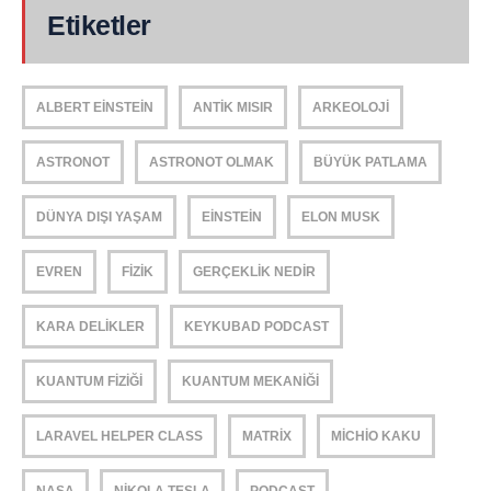
Etiketler
ALBERT EINSTEIN
ANTIK MISIR
ARKEOLOJI
ASTRONOT
ASTRONOT OLMAK
BÜYÜK PATLAMA
DÜNYA DIŞI YAŞAM
EINSTEIN
ELON MUSK
EVREN
FIZIK
GERÇEKLIK NEDIR
KARA DELIKLER
KEYKUBAD PODCAST
KUANTUM FIZIĞI
KUANTUM MEKANIĞI
LARAVEL HELPER CLASS
MATRIX
MICHIO KAKU