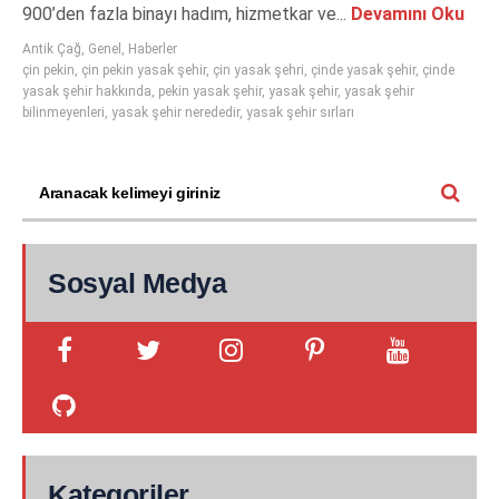
900’den fazla binayı hadım, hizmetkar ve...
Devamını Oku
Antik Çağ
,
Genel
,
Haberler
çin pekin
,
çin pekin yasak şehir
,
çin yasak şehri
,
çinde yasak şehir
,
çinde
yasak şehir hakkında
,
pekin yasak şehir
,
yasak şehir
,
yasak şehir
bilinmeyenleri
,
yasak şehir nerededir
,
yasak şehir sırları
Sosyal Medya
Kategoriler