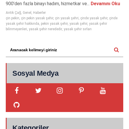
900’den fazla binayı hadım, hizmetkar ve...
Devamını Oku
Antik Çağ
,
Genel
,
Haberler
çin pekin
,
çin pekin yasak şehir
,
çin yasak şehri
,
çinde yasak şehir
,
çinde
yasak şehir hakkında
,
pekin yasak şehir
,
yasak şehir
,
yasak şehir
bilinmeyenleri
,
yasak şehir nerededir
,
yasak şehir sırları
Sosyal Medya
Kategoriler