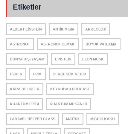
Etiketler
ALBERT EINSTEIN
ANTIK MISIR
ARKEOLOJI
ASTRONOT
ASTRONOT OLMAK
BÜYÜK PATLAMA
DÜNYA DIŞI YAŞAM
EINSTEIN
ELON MUSK
EVREN
FIZIK
GERÇEKLIK NEDIR
KARA DELIKLER
KEYKUBAD PODCAST
KUANTUM FIZIĞI
KUANTUM MEKANIĞI
LARAVEL HELPER CLASS
MATRIX
MICHIO KAKU