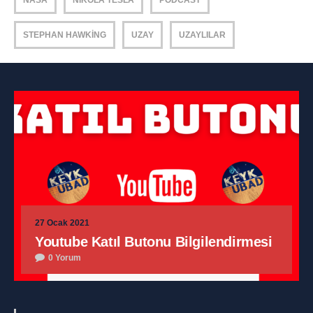
NASA
NIKOLA TESLA
PODCAST
STEPHAN HAWKING
UZAY
UZAYLILAR
27 Ocak 2021
Youtube Katıl Butonu Bilgilendirmesi
0 Yorum