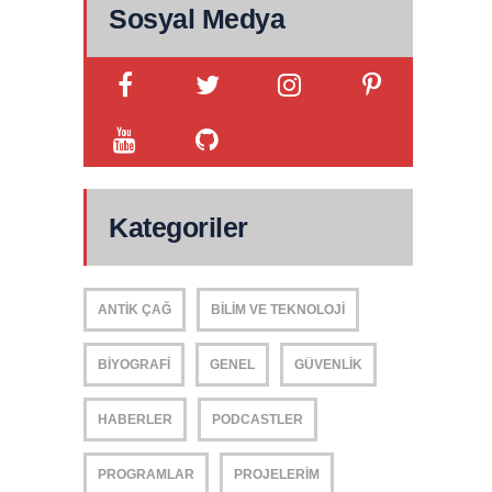
Sosyal Medya
Kategoriler
ANTIK ÇAĞ
BILIM VE TEKNOLOJI
BIYOGRAFI
GENEL
GÜVENLIK
HABERLER
PODCASTLER
PROGRAMLAR
PROJELERIM