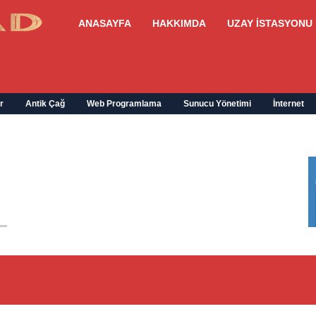
ANASAYFA
HAKKIMDA
UZAY İSTASYONU
r
Antik Çağ
Web Programlama
Sunucu Yönetimi
İnternet