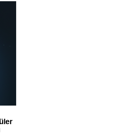
üler
ı