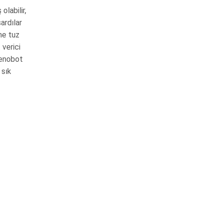
olabilir,
ardılar
ane tuz
 verici
xenobot
 sık