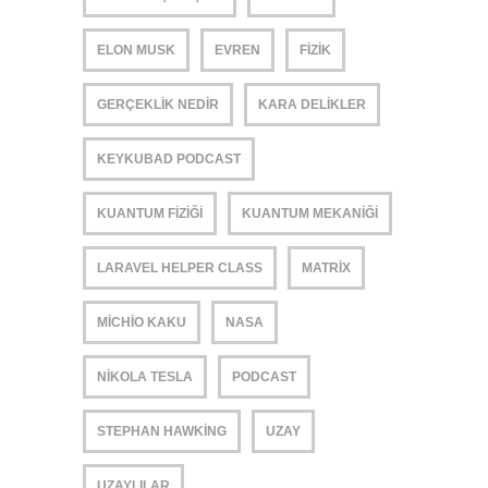
ELON MUSK
EVREN
FIZIK
GERÇEKLIK NEDIR
KARA DELIKLER
KEYKUBAD PODCAST
KUANTUM FIZIĞI
KUANTUM MEKANIĞI
LARAVEL HELPER CLASS
MATRIX
MICHIO KAKU
NASA
NIKOLA TESLA
PODCAST
STEPHAN HAWKING
UZAY
UZAYLILAR