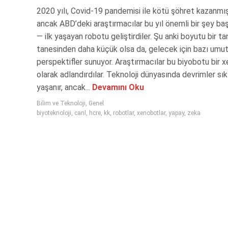
2020 yılı, Covid-19 pandemisi ile kötü şöhret kazanmış 
ancak ABD’deki araştırmacılar bu yıl önemli bir şey baş
— ilk yaşayan robotu geliştirdiler. Şu anki boyutu bir t
tanesinden daha küçük olsa da, gelecek için bazı umut
perspektifler sunuyor. Araştırmacılar bu biyobotu bir 
olarak adlandırdılar. Teknoloji dünyasında devrimler sık
yaşanır, ancak...
Devamını Oku
Bilim ve Teknoloji
,
Genel
biyoteknoloji
,
canl
,
hcre
,
kk
,
robotlar
,
xenobotlar
,
yapay
,
zeka