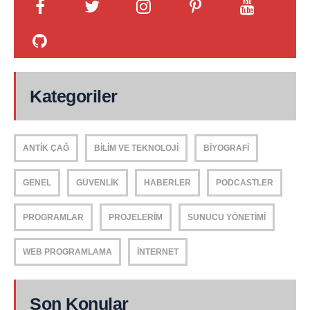
Kategoriler
ANTIK ÇAĞ
BILIM VE TEKNOLOJI
BIYOGRAFI
GENEL
GÜVENLIK
HABERLER
PODCASTLER
PROGRAMLAR
PROJELERIM
SUNUCU YÖNETIMI
WEB PROGRAMLAMA
İNTERNET
Son Konular