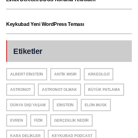
Keykubad Yeni WordPress Teması
Etiketler
ALBERT EINSTEIN
ANTIK MISIR
ARKEOLOJI
ASTRONOT
ASTRONOT OLMAK
BÜYÜK PATLAMA
DÜNYA DIŞI YAŞAM
EINSTEIN
ELON MUSK
EVREN
FIZIK
GERÇEKLIK NEDIR
KARA DELIKLER
KEYKUBAD PODCAST