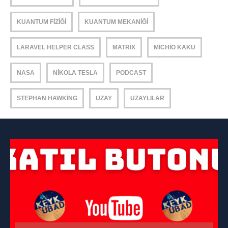
KUANTUM FIZIĞI
KUANTUM MEKANIĞI
LARAVEL HELPER CLASS
MATRIX
MICHIO KAKU
NASA
NIKOLA TESLA
PODCAST
STEPHAN HAWKING
UZAY
UZAYLILAR