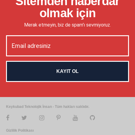
Sitemden haberdar
olmak için
Merak etmeyin, biz de spam'ı sevmiyoruz.
Keykubad Teknolojik İnsan - Tüm hakları saklıdır.
Gizlilik Politikası