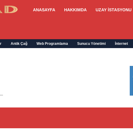
ANASAYFA
HAKKIMDA
UZAY İSTASYONU
r
Antik Çağ
Web Programlama
Sunucu Yönetimi
İnternet