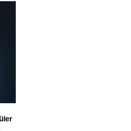
üler
ı