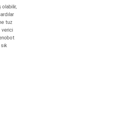
olabilir,
ardılar
ane tuz
 verici
xenobot
 sık