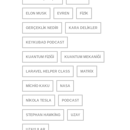
ELON MUSK
EVREN
FIZIK
GERÇEKLIK NEDIR
KARA DELIKLER
KEYKUBAD PODCAST
KUANTUM FIZIĞI
KUANTUM MEKANIĞI
LARAVEL HELPER CLASS
MATRIX
MICHIO KAKU
NASA
NIKOLA TESLA
PODCAST
STEPHAN HAWKING
UZAY
UZAYLILAR