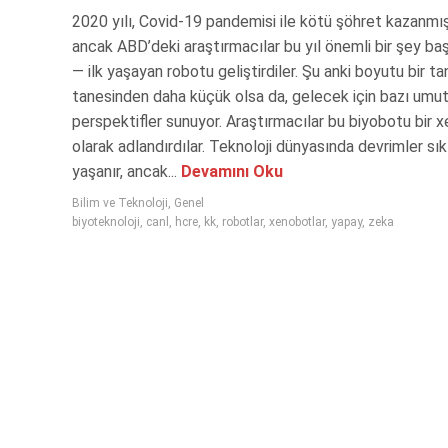
2020 yılı, Covid-19 pandemisi ile kötü şöhret kazanmış 
ancak ABD’deki araştırmacılar bu yıl önemli bir şey baş
— ilk yaşayan robotu geliştirdiler. Şu anki boyutu bir t
tanesinden daha küçük olsa da, gelecek için bazı umut
perspektifler sunuyor. Araştırmacılar bu biyobotu bir 
olarak adlandırdılar. Teknoloji dünyasında devrimler sık
yaşanır, ancak...
Devamını Oku
Bilim ve Teknoloji
,
Genel
biyoteknoloji
,
canl
,
hcre
,
kk
,
robotlar
,
xenobotlar
,
yapay
,
zeka