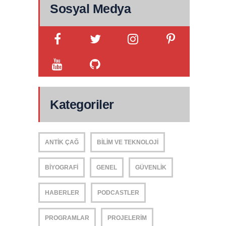
Sosyal Medya
Kategoriler
ANTIK ÇAĞ
BILIM VE TEKNOLOJI
BIYOGRAFI
GENEL
GÜVENLIK
HABERLER
PODCASTLER
PROGRAMLAR
PROJELERIM