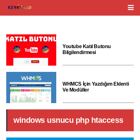
Youtube Katıl Butonu
Bilgilendirmesi
WHMCS İçin Yazdığım Eklenti
Ve Modüller
windows usnucu php htaccess