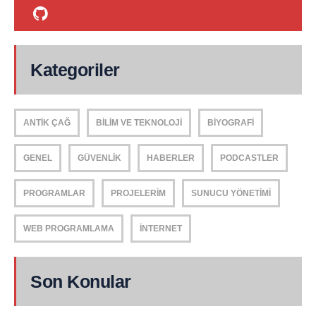
Kategoriler
ANTIK ÇAĞ
BILIM VE TEKNOLOJI
BIYOGRAFI
GENEL
GÜVENLIK
HABERLER
PODCASTLER
PROGRAMLAR
PROJELERIM
SUNUCU YÖNETIMI
WEB PROGRAMLAMA
İNTERNET
Son Konular