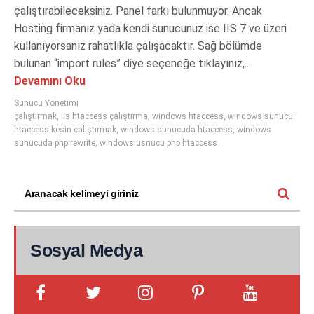
çalıştırabileceksiniz. Panel farkı bulunmuyor. Ancak
Hosting firmanız yada kendi sunucunuz ise IIS 7 ve üzeri
kullanıyorsanız rahatlıkla çalışacaktır. Sağ bölümde
bulunan “import rules” diye seçeneğe tıklayınız,...
Devamını Oku
Sunucu Yönetimi
çalıştırmak
,
iis htaccess çalıştırma
,
windows htaccess
,
windows sunucu
htaccess kesin çalıştırmak
,
windows sunucuda htaccess
,
windows
sunucuda php rewrite
,
windows usnucu php htaccess
Sosyal Medya