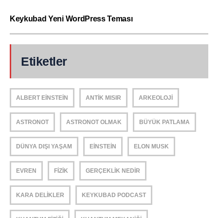
Keykubad Yeni WordPress Teması
Etiketler
ALBERT EINSTEIN
ANTIK MISIR
ARKEOLOJI
ASTRONOT
ASTRONOT OLMAK
BÜYÜK PATLAMA
DÜNYA DIŞI YAŞAM
EINSTEIN
ELON MUSK
EVREN
FIZIK
GERÇEKLIK NEDIR
KARA DELIKLER
KEYKUBAD PODCAST