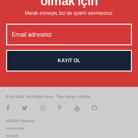
olmak için
Merak etmeyin, biz de spam'ı sevmiyoruz.
Keykubad Teknolojik İnsan - Tüm hakları saklıdır.
Gizlilik Politikası
Hakkımda
iletişim