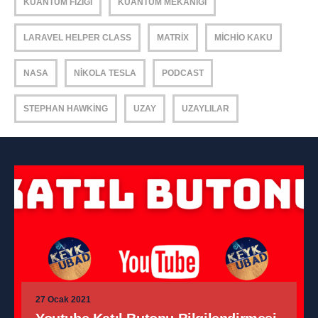
KUANTUM FIZIĞI
KUANTUM MEKANIĞI
LARAVEL HELPER CLASS
MATRIX
MICHIO KAKU
NASA
NIKOLA TESLA
PODCAST
STEPHAN HAWKING
UZAY
UZAYLILAR
27 Ocak 2021