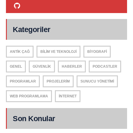
Kategoriler
ANTIK ÇAĞ
BILIM VE TEKNOLOJI
BIYOGRAFI
GENEL
GÜVENLIK
HABERLER
PODCASTLER
PROGRAMLAR
PROJELERIM
SUNUCU YÖNETIMI
WEB PROGRAMLAMA
İNTERNET
Son Konular