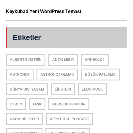
Keykubad Yeni WordPress Teması
Etiketler
ALBERT EINSTEIN
ANTIK MISIR
ARKEOLOJI
ASTRONOT
ASTRONOT OLMAK
BÜYÜK PATLAMA
DÜNYA DIŞI YAŞAM
EINSTEIN
ELON MUSK
EVREN
FIZIK
GERÇEKLIK NEDIR
KARA DELIKLER
KEYKUBAD PODCAST