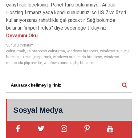
çalıştırabileceksiniz. Panel farkı bulunmuyor. Ancak
Hosting firmanız yada kendi sunucunuz ise IIS 7 ve üzeri
kullanıyorsanız rahatlıkla çalışacaktır. Sağ bölümde
bulunan “import rules” diye seçeneğe tıklayınız,...
Devamını Oku
Sunucu Yönetimi
çalıştırmak
,
iis htaccess çalıştırma
,
windows htaccess
,
windows sunucu
htaccess kesin çalıştırmak
,
windows sunucuda htaccess
,
windows
sunucuda php rewrite
,
windows usnucu php htaccess
Sosyal Medya