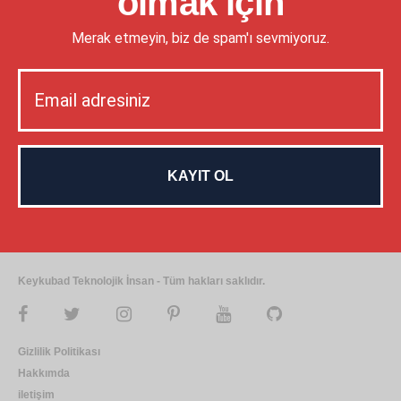
olmak için
Merak etmeyin, biz de spam'ı sevmiyoruz.
Keykubad Teknolojik İnsan - Tüm hakları saklıdır.
Gizlilik Politikası
Hakkımda
iletişim