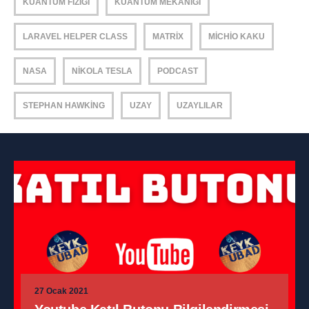
KUANTUM FIZIĞI
KUANTUM MEKANIĞI
LARAVEL HELPER CLASS
MATRIX
MICHIO KAKU
NASA
NIKOLA TESLA
PODCAST
STEPHAN HAWKING
UZAY
UZAYLILAR
27 Ocak 2021