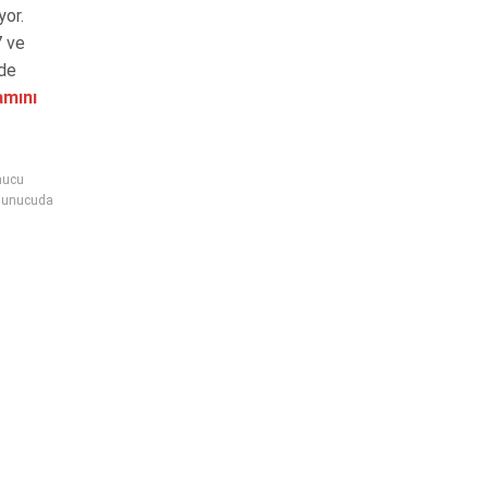
yor.
7 ve
mde
mını
nucu
sunucuda