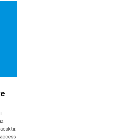
ve
ı
z.
acaktır.
htaccess