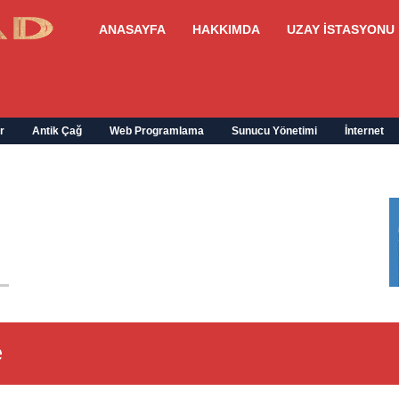
ANASAYFA
HAKKIMDA
UZAY İSTASYONU
r
Antik Çağ
Web Programlama
Sunucu Yönetimi
İnternet
e