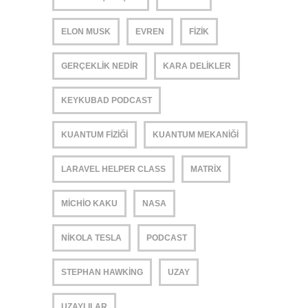
ELON MUSK
EVREN
FIZIK
GERÇEKLIK NEDIR
KARA DELIKLER
KEYKUBAD PODCAST
KUANTUM FIZIĞI
KUANTUM MEKANIĞI
LARAVEL HELPER CLASS
MATRIX
MICHIO KAKU
NASA
NIKOLA TESLA
PODCAST
STEPHAN HAWKING
UZAY
UZAYLILAR