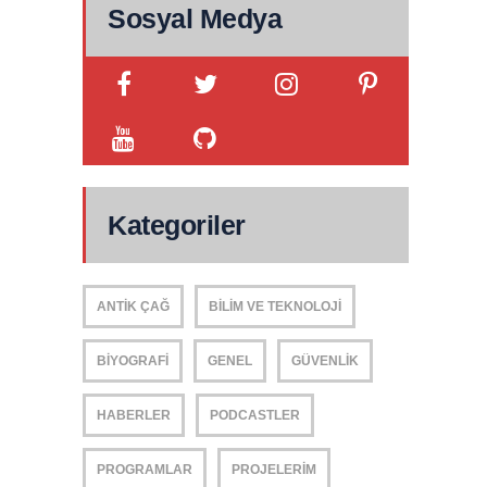
Sosyal Medya
Kategoriler
ANTIK ÇAĞ
BILIM VE TEKNOLOJI
BIYOGRAFI
GENEL
GÜVENLIK
HABERLER
PODCASTLER
PROGRAMLAR
PROJELERIM