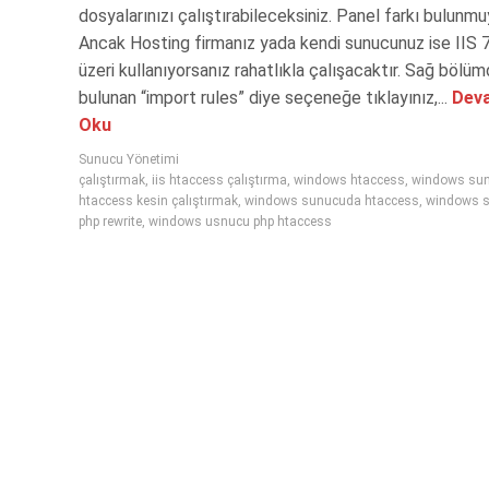
dosyalarınızı çalıştırabileceksiniz. Panel farkı bulunmu
Ancak Hosting firmanız yada kendi sunucunuz ise IIS 
üzeri kullanıyorsanız rahatlıkla çalışacaktır. Sağ bölü
bulunan “import rules” diye seçeneğe tıklayınız,...
Deva
Oku
Sunucu Yönetimi
çalıştırmak
,
iis htaccess çalıştırma
,
windows htaccess
,
windows su
htaccess kesin çalıştırmak
,
windows sunucuda htaccess
,
windows 
php rewrite
,
windows usnucu php htaccess