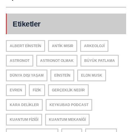
Etiketler
ALBERT EINSTEIN
ANTIK MISIR
ARKEOLOJI
ASTRONOT
ASTRONOT OLMAK
BÜYÜK PATLAMA
DÜNYA DIŞI YAŞAM
EINSTEIN
ELON MUSK
EVREN
FIZIK
GERÇEKLIK NEDIR
KARA DELIKLER
KEYKUBAD PODCAST
KUANTUM FIZIĞI
KUANTUM MEKANIĞI