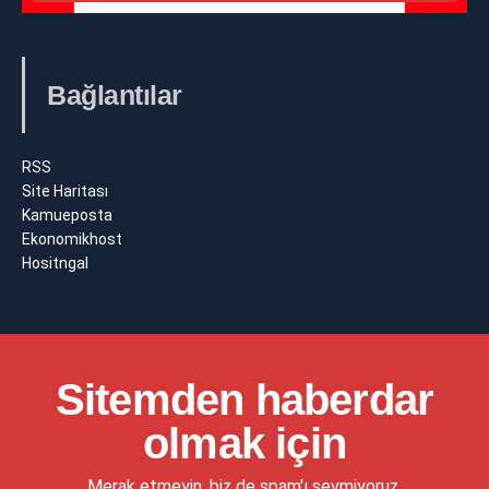
Bağlantılar
RSS
Site Haritası
Kamueposta
Ekonomikhost
Hositngal
Sitemden haberdar
olmak için
Merak etmeyin, biz de spam'ı sevmiyoruz.