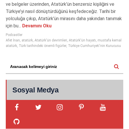
ve belgeler üzerinden, Atatürk’ün benzersiz kişiliğini ve
Türkiye’yi nasıl dönüştürdüğünü keşfedeceğiz. Tarihi bir
yolculuğa çıkıp, Atatürk’ün mirasını daha yakından tanımak
için bu...
Devamını Oku
Podcastler
Afet İnan
,
atatürk
,
Atatürk'ün devrimleri
,
Atatürk'ün hayatı
,
mustafa kemal
atatürk
,
Türk tarihindeki önemli figürler
,
Türkiye Cumhuriyeti'nin Kurucusu
Sosyal Medya