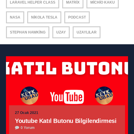
LARAVEL HELPER CLASS
MATRIX
MICHIO KAKU
NASA
NIKOLA TESLA
PODCAST
STEPHAN HAWKING
UZAY
UZAYLILAR
27 Ocak 2021
Youtube Katıl Butonu Bilgilendirmesi
0 Yorum