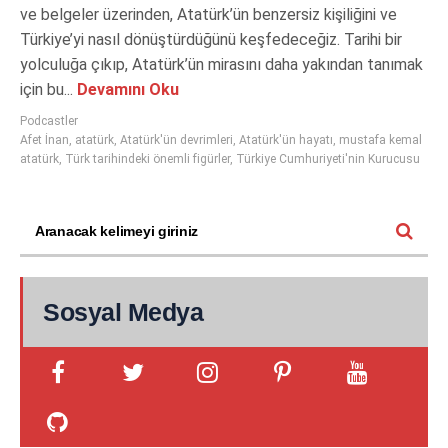
ve belgeler üzerinden, Atatürk’ün benzersiz kişiliğini ve
Türkiye’yi nasıl dönüştürdüğünü keşfedeceğiz. Tarihi bir
yolculuğa çıkıp, Atatürk’ün mirasını daha yakından tanımak
için bu...
Devamını Oku
Podcastler
Afet İnan
,
atatürk
,
Atatürk'ün devrimleri
,
Atatürk'ün hayatı
,
mustafa kemal
atatürk
,
Türk tarihindeki önemli figürler
,
Türkiye Cumhuriyeti'nin Kurucusu
Sosyal Medya