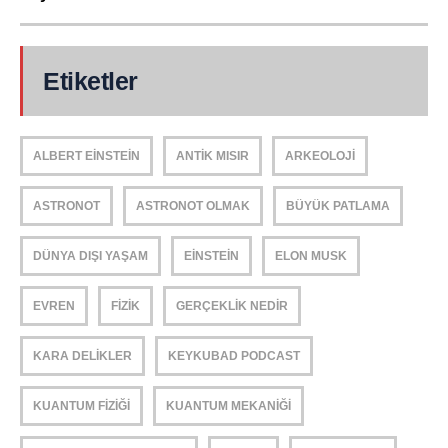
Etiketler
ALBERT EINSTEIN
ANTIK MISIR
ARKEOLOJI
ASTRONOT
ASTRONOT OLMAK
BÜYÜK PATLAMA
DÜNYA DIŞI YAŞAM
EINSTEIN
ELON MUSK
EVREN
FIZIK
GERÇEKLIK NEDIR
KARA DELIKLER
KEYKUBAD PODCAST
KUANTUM FIZIĞI
KUANTUM MEKANIĞI