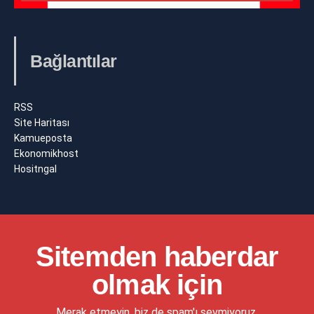
Bağlantılar
RSS
Site Haritası
Kamueposta
Ekonomikhost
Hositngal
Sitemden haberdar
olmak için
Merak etmeyin, biz de spam'ı sevmiyoruz.