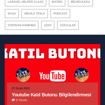
LARAVEL HELPER CLASS
MATRIX
MICHIO KAKU
NASA
NIKOLA TESLA
PODCAST
STEPHAN HAWKING
UZAY
UZAYLILAR
27 Ocak 2021
Youtube Katıl Butonu Bilgilendirmesi
0 Yorum