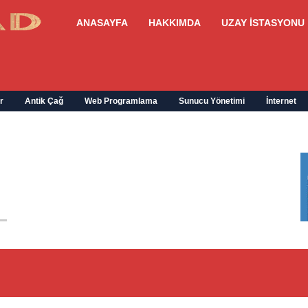
ANASAYFA
HAKKIMDA
UZAY İSTASYONU
r
Antik Çağ
Web Programlama
Sunucu Yönetimi
İnternet