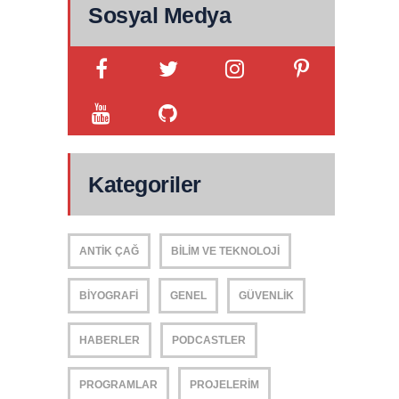
Sosyal Medya
Kategoriler
ANTIK ÇAĞ
BILIM VE TEKNOLOJI
BIYOGRAFI
GENEL
GÜVENLIK
HABERLER
PODCASTLER
PROGRAMLAR
PROJELERIM