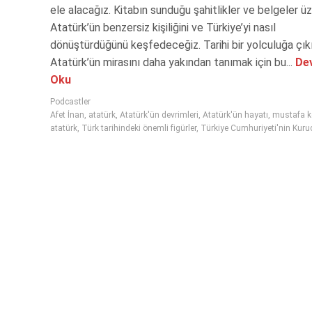
ele alacağız. Kitabın sunduğu şahitlikler ve belgeler ü
Atatürk’ün benzersiz kişiliğini ve Türkiye’yi nasıl
dönüştürdüğünü keşfedeceğiz. Tarihi bir yolculuğa çık
Atatürk’ün mirasını daha yakından tanımak için bu...
Dev
Oku
Podcastler
Afet İnan
,
atatürk
,
Atatürk'ün devrimleri
,
Atatürk'ün hayatı
,
mustafa 
atatürk
,
Türk tarihindeki önemli figürler
,
Türkiye Cumhuriyeti'nin Kur