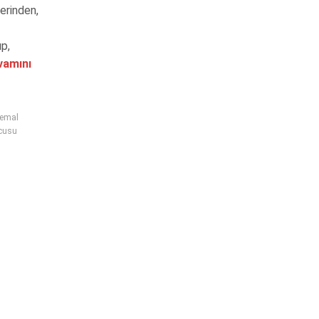
zerinden,
ıp,
amını
kemal
ucusu