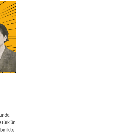
kında
atürk’ün
birlikte