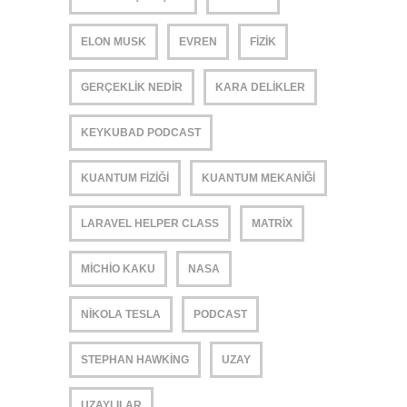
ELON MUSK
EVREN
FIZIK
GERÇEKLIK NEDIR
KARA DELIKLER
KEYKUBAD PODCAST
KUANTUM FIZIĞI
KUANTUM MEKANIĞI
LARAVEL HELPER CLASS
MATRIX
MICHIO KAKU
NASA
NIKOLA TESLA
PODCAST
STEPHAN HAWKING
UZAY
UZAYLILAR