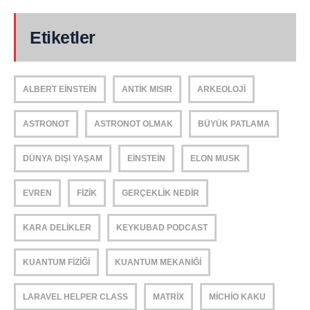
Etiketler
ALBERT EINSTEIN
ANTIK MISIR
ARKEOLOJI
ASTRONOT
ASTRONOT OLMAK
BÜYÜK PATLAMA
DÜNYA DIŞI YAŞAM
EINSTEIN
ELON MUSK
EVREN
FIZIK
GERÇEKLIK NEDIR
KARA DELIKLER
KEYKUBAD PODCAST
KUANTUM FIZIĞI
KUANTUM MEKANIĞI
LARAVEL HELPER CLASS
MATRIX
MICHIO KAKU