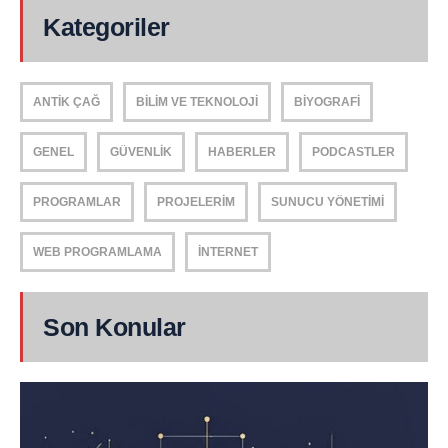
Kategoriler
ANTIK ÇAĞ
BILIM VE TEKNOLOJI
BIYOGRAFI
GENEL
GÜVENLIK
HABERLER
PODCASTLER
PROGRAMLAR
PROJELERIM
SUNUCU YÖNETIMI
WEB PROGRAMLAMA
İNTERNET
Son Konular