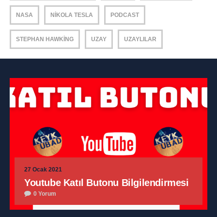
NASA
NIKOLA TESLA
PODCAST
STEPHAN HAWKING
UZAY
UZAYLILAR
27 Ocak 2021
Youtube Katıl Butonu Bilgilendirmesi
0 Yorum