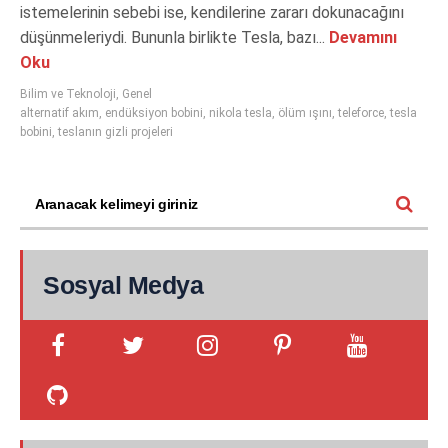
istemelerinin sebebi ise, kendilerine zararı dokunacağını
düşünmeleriydi. Bununla birlikte Tesla, bazı...
Devamını
Oku
Bilim ve Teknoloji
,
Genel
alternatif akım
,
endüksiyon bobini
,
nikola tesla
,
ölüm ışını
,
teleforce
,
tesla
bobini
,
teslanın gizli projeleri
Sosyal Medya