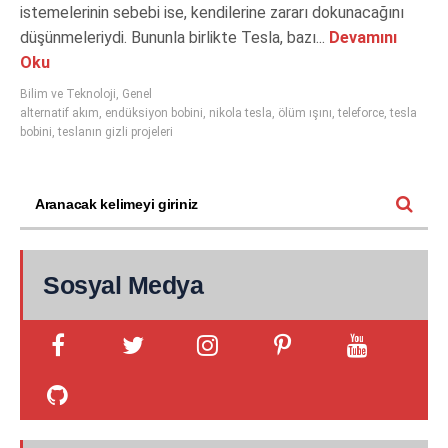
istemelerinin sebebi ise, kendilerine zararı dokunacağını
düşünmeleriydi. Bununla birlikte Tesla, bazı...
Devamını
Oku
Bilim ve Teknoloji
,
Genel
alternatif akım
,
endüksiyon bobini
,
nikola tesla
,
ölüm ışını
,
teleforce
,
tesla
bobini
,
teslanın gizli projeleri
Sosyal Medya