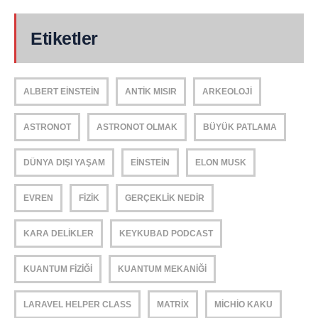
Etiketler
ALBERT EINSTEIN
ANTIK MISIR
ARKEOLOJI
ASTRONOT
ASTRONOT OLMAK
BÜYÜK PATLAMA
DÜNYA DIŞI YAŞAM
EINSTEIN
ELON MUSK
EVREN
FIZIK
GERÇEKLIK NEDIR
KARA DELIKLER
KEYKUBAD PODCAST
KUANTUM FIZIĞI
KUANTUM MEKANIĞI
LARAVEL HELPER CLASS
MATRIX
MICHIO KAKU