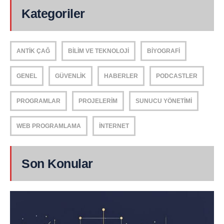
Kategoriler
ANTIK ÇAĞ
BILIM VE TEKNOLOJI
BIYOGRAFI
GENEL
GÜVENLIK
HABERLER
PODCASTLER
PROGRAMLAR
PROJELERIM
SUNUCU YÖNETIMI
WEB PROGRAMLAMA
İNTERNET
Son Konular