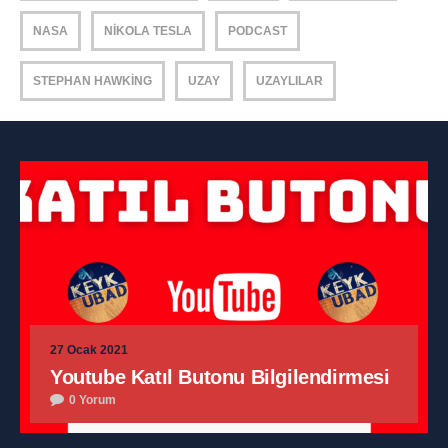
NASA
NIKOLA TESLA
PODCAST
STEPHAN HAWKING
UZAY
UZAYLILAR
27 Ocak 2021
Youtube Katıl Butonu Bilgilendirmesi
0 Yorum