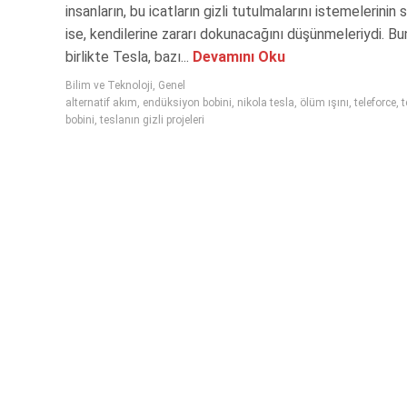
insanların, bu icatların gizli tutulmalarını istemelerinin
ise, kendilerine zararı dokunacağını düşünmeleriydi. Bu
birlikte Tesla, bazı...
Devamını Oku
Bilim ve Teknoloji
,
Genel
alternatif akım
,
endüksiyon bobini
,
nikola tesla
,
ölüm ışını
,
teleforce
,
t
bobini
,
teslanın gizli projeleri