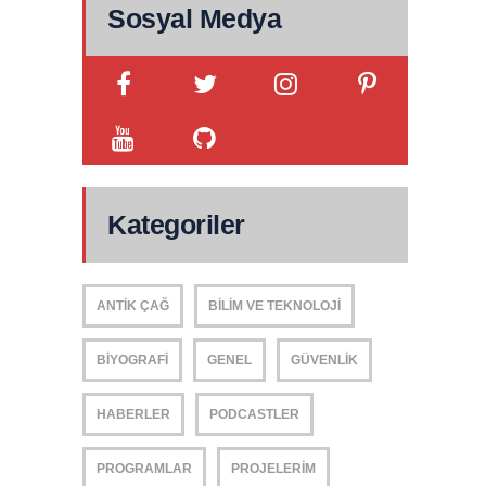
Sosyal Medya
Kategoriler
ANTIK ÇAĞ
BILIM VE TEKNOLOJI
BIYOGRAFI
GENEL
GÜVENLIK
HABERLER
PODCASTLER
PROGRAMLAR
PROJELERIM