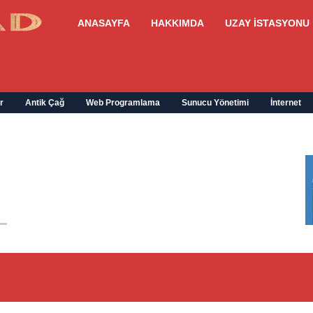
ANASAYFA
HAKKIMDA
UZAY İSTASYONU
r
Antik Çağ
Web Programlama
Sunucu Yönetimi
İnternet