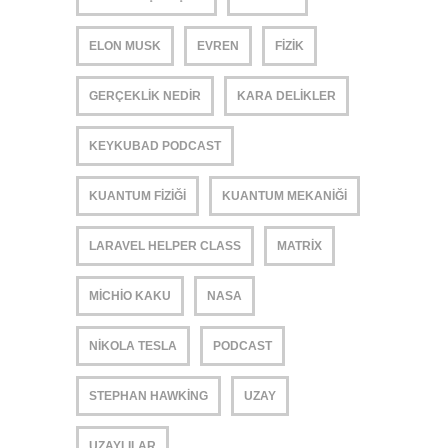
ELON MUSK
EVREN
FIZIK
GERÇEKLIK NEDIR
KARA DELIKLER
KEYKUBAD PODCAST
KUANTUM FIZIĞI
KUANTUM MEKANIĞI
LARAVEL HELPER CLASS
MATRIX
MICHIO KAKU
NASA
NIKOLA TESLA
PODCAST
STEPHAN HAWKING
UZAY
UZAYLILAR