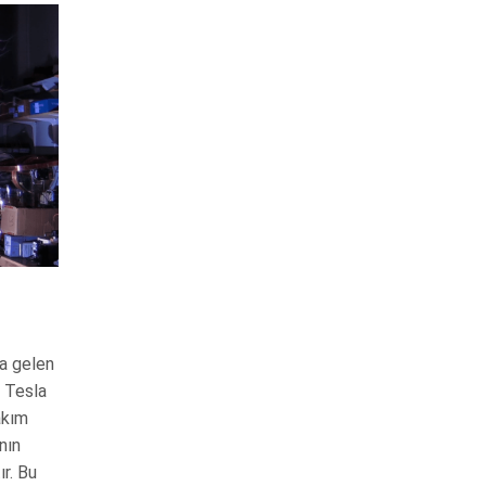
da gelen
e Tesla
akım
nın
ır. Bu