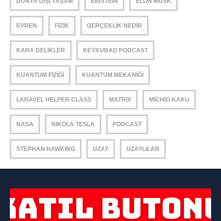
DÜNYA DIŞI YAŞAM
EINSTEIN
ELON MUSK
EVREN
FIZIK
GERÇEKLIK NEDIR
KARA DELIKLER
KEYKUBAD PODCAST
KUANTUM FIZIĞI
KUANTUM MEKANIĞI
LARAVEL HELPER CLASS
MATRIX
MICHIO KAKU
NASA
NIKOLA TESLA
PODCAST
STEPHAN HAWKING
UZAY
UZAYLILAR