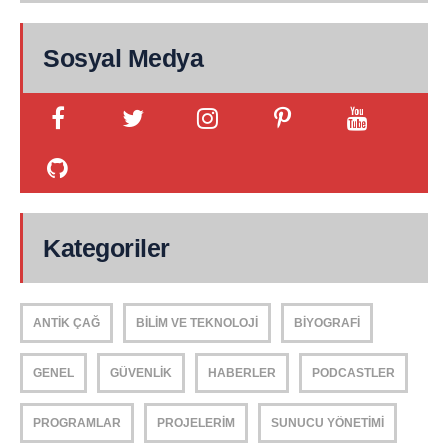
Sosyal Medya
Kategoriler
ANTIK ÇAĞ
BILIM VE TEKNOLOJI
BIYOGRAFI
GENEL
GÜVENLIK
HABERLER
PODCASTLER
PROGRAMLAR
PROJELERIM
SUNUCU YÖNETIMI