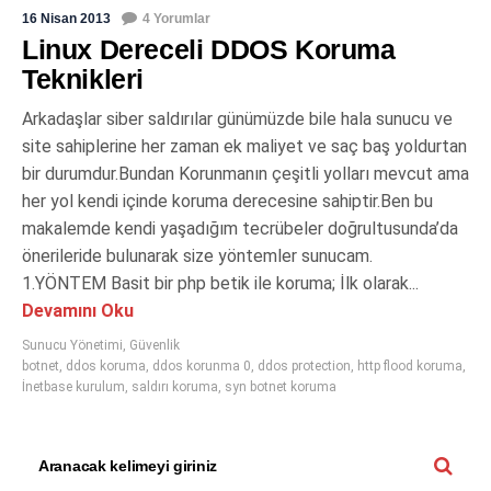
16 Nisan 2013
4 Yorumlar
Linux Dereceli DDOS Koruma
Teknikleri
Arkadaşlar siber saldırılar günümüzde bile hala sunucu ve
site sahiplerine her zaman ek maliyet ve saç baş yoldurtan
bir durumdur.Bundan Korunmanın çeşitli yolları mevcut ama
her yol kendi içinde koruma derecesine sahiptir.Ben bu
makalemde kendi yaşadığım tecrübeler doğrultusunda’da
önerileride bulunarak size yöntemler sunucam.
1.YÖNTEM Basit bir php betik ile koruma; İlk olarak...
Devamını Oku
Sunucu Yönetimi
,
Güvenlik
botnet
,
ddos koruma
,
ddos korunma 0
,
ddos protection
,
http flood koruma
,
İnetbase kurulum
,
saldırı koruma
,
syn botnet koruma