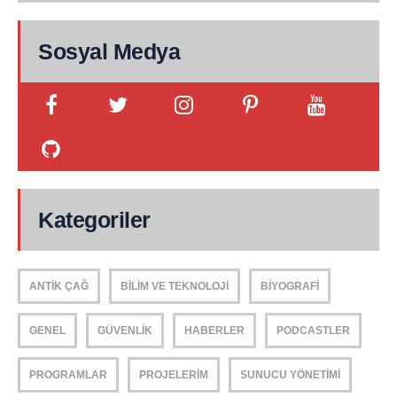
Sosyal Medya
Kategoriler
ANTIK ÇAĞ
BILIM VE TEKNOLOJI
BIYOGRAFI
GENEL
GÜVENLIK
HABERLER
PODCASTLER
PROGRAMLAR
PROJELERIM
SUNUCU YÖNETIMI