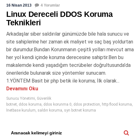
16 Nisan 2013
4 Yorumlar
Linux Dereceli DDOS Koruma
Teknikleri
Arkadaşlar siber saldırılar günümüzde bile hala sunucu ve
site sahiplerine her zaman ek maliyet ve saç baş yoldurtan
bir durumdur.Bundan Korunmanın çeşitli yolları mevcut ama
her yol kendi içinde koruma derecesine sahiptir.Ben bu
makalemde kendi yaşadığım tecrübeler doğrultusunda’da
önerileride bulunarak size yöntemler sunucam.
1.YÖNTEM Basit bir php betik ile koruma; İlk olarak...
Devamını Oku
Sunucu Yönetimi
,
Güvenlik
botnet
,
ddos koruma
,
ddos korunma 0
,
ddos protection
,
http flood koruma
,
İnetbase kurulum
,
saldırı koruma
,
syn botnet koruma