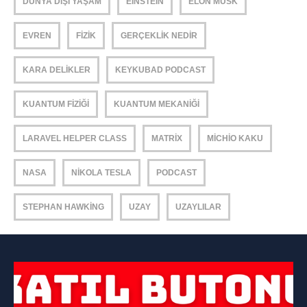
DÜNYA DIŞI YAŞAM
EINSTEIN
ELON MUSK
EVREN
FIZIK
GERÇEKLIK NEDIR
KARA DELIKLER
KEYKUBAD PODCAST
KUANTUM FIZIĞI
KUANTUM MEKANIĞI
LARAVEL HELPER CLASS
MATRIX
MICHIO KAKU
NASA
NIKOLA TESLA
PODCAST
STEPHAN HAWKING
UZAY
UZAYLILAR