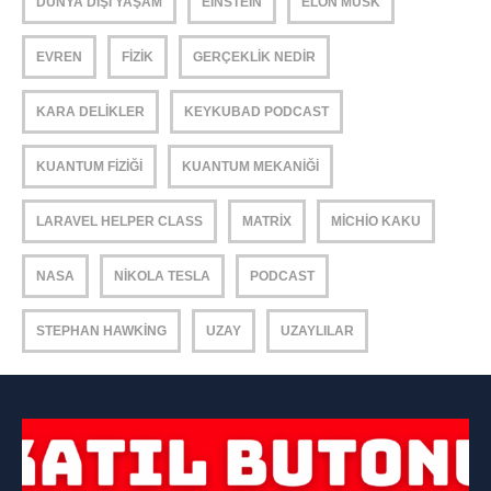
DÜNYA DIŞI YAŞAM
EINSTEIN
ELON MUSK
EVREN
FIZIK
GERÇEKLIK NEDIR
KARA DELIKLER
KEYKUBAD PODCAST
KUANTUM FIZIĞI
KUANTUM MEKANIĞI
LARAVEL HELPER CLASS
MATRIX
MICHIO KAKU
NASA
NIKOLA TESLA
PODCAST
STEPHAN HAWKING
UZAY
UZAYLILAR