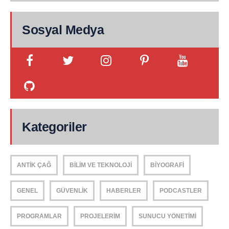
Sosyal Medya
Kategoriler
ANTIK ÇAĞ
BILIM VE TEKNOLOJI
BIYOGRAFI
GENEL
GÜVENLIK
HABERLER
PODCASTLER
PROGRAMLAR
PROJELERIM
SUNUCU YÖNETIMI