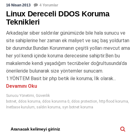
16 Nisan 2013
4 Yorumlar
Linux Dereceli DDOS Koruma
Teknikleri
Arkadaşlar siber saldırılar günümüzde bile hala sunucu ve
site sahiplerine her zaman ek maliyet ve saç baş yoldurtan
bir durumdur.Bundan Korunmanın çeşitli yolları mevcut ama
her yol kendi içinde koruma derecesine sahiptir.Ben bu
makalemde kendi yaşadığım tecrübeler doğrultusunda’da
önerileride bulunarak size yöntemler sunucam.
1.YÖNTEM Basit bir php betik ile koruma; İlk olarak...
Devamını Oku
Sunucu Yönetimi
,
Güvenlik
botnet
,
ddos koruma
,
ddos korunma 0
,
ddos protection
,
http flood koruma
,
İnetbase kurulum
,
saldırı koruma
,
syn botnet koruma