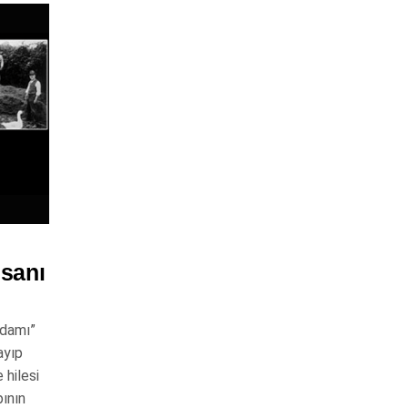
nsanı
Adamı”
ayıp
 hilesi
pının