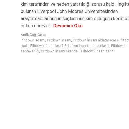
kim tarafından ve neden yaratıldığı sorusu kaldı. İngilt
bulunan Liverpool John Moores Üniversitesinden
araştırmacılar bunun suçlusunun kim olduğunu kesin ol
bulma görevini...
Devamını Oku
Antik Çağ
,
Genel
Piltdown adamı
,
Piltdown İnsanı
,
Piltdown İnsanı aldatmacası
,
Piltd
fosili
,
Piltdown İnsanı keşfi
,
Piltdown İnsanı sahte iskelet
,
Piltdown İn
sahtekarlığı
,
Piltdown İnsanı skandalı
,
Piltdown İnsanı tarihi