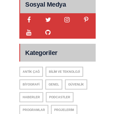
Sosyal Medya
Kategoriler
ANTIK ÇAĞ
BILIM VE TEKNOLOJI
BIYOGRAFI
GENEL
GÜVENLIK
HABERLER
PODCASTLER
PROGRAMLAR
PROJELERIM