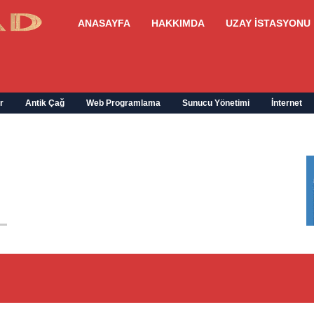
ANASAYFA
HAKKIMDA
UZAY İSTASYONU
r
Antik Çağ
Web Programlama
Sunucu Yönetimi
İnternet