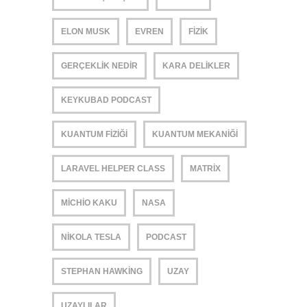
ELON MUSK
EVREN
FIZIK
GERÇEKLIK NEDIR
KARA DELIKLER
KEYKUBAD PODCAST
KUANTUM FIZIĞI
KUANTUM MEKANIĞI
LARAVEL HELPER CLASS
MATRIX
MICHIO KAKU
NASA
NIKOLA TESLA
PODCAST
STEPHAN HAWKING
UZAY
UZAYLILAR