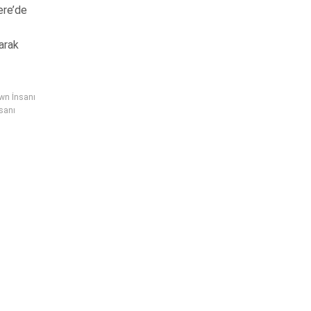
ere’de
arak
own İnsanı
sanı