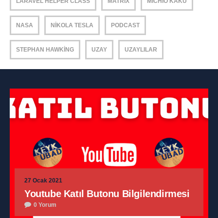
LARAVEL HELPER CLASS
MATRIX
MICHIO KAKU
NASA
NIKOLA TESLA
PODCAST
STEPHAN HAWKING
UZAY
UZAYLILAR
27 Ocak 2021
Youtube Katıl Butonu Bilgilendirmesi
0 Yorum