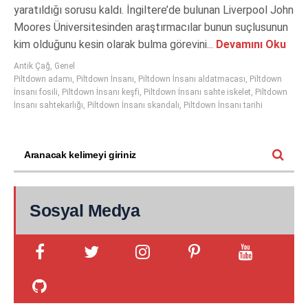
yaratıldığı sorusu kaldı. İngiltere’de bulunan Liverpool John
Moores Üniversitesinden araştırmacılar bunun suçlusunun
kim olduğunu kesin olarak bulma görevini...
Devamını Oku
Antik Çağ
,
Genel
Piltdown adamı
,
Piltdown İnsanı
,
Piltdown İnsanı aldatmacası
,
Piltdown
İnsanı fosili
,
Piltdown İnsanı keşfi
,
Piltdown İnsanı sahte iskelet
,
Piltdown
İnsanı sahtekarlığı
,
Piltdown İnsanı skandalı
,
Piltdown İnsanı tarihi
Sosyal Medya