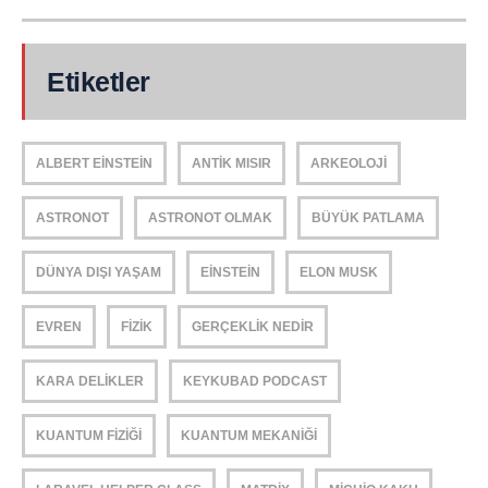
Etiketler
ALBERT EINSTEIN
ANTIK MISIR
ARKEOLOJI
ASTRONOT
ASTRONOT OLMAK
BÜYÜK PATLAMA
DÜNYA DIŞI YAŞAM
EINSTEIN
ELON MUSK
EVREN
FIZIK
GERÇEKLIK NEDIR
KARA DELIKLER
KEYKUBAD PODCAST
KUANTUM FIZIĞI
KUANTUM MEKANIĞI