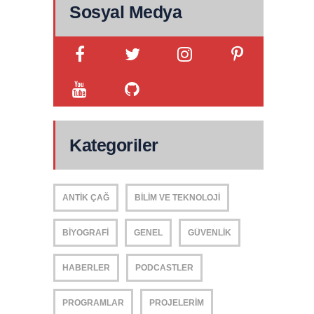
Sosyal Medya
Kategoriler
ANTIK ÇAĞ
BILIM VE TEKNOLOJI
BIYOGRAFI
GENEL
GÜVENLIK
HABERLER
PODCASTLER
PROGRAMLAR
PROJELERIM