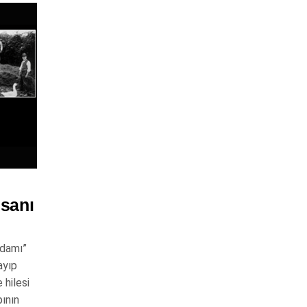
nsanı
Adamı”
ayıp
 hilesi
pının