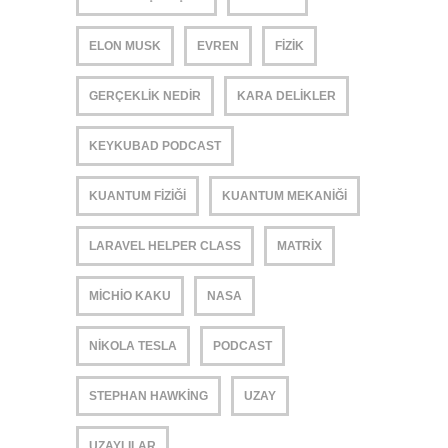
ELON MUSK
EVREN
FIZIK
GERÇEKLIK NEDIR
KARA DELIKLER
KEYKUBAD PODCAST
KUANTUM FIZIĞI
KUANTUM MEKANIĞI
LARAVEL HELPER CLASS
MATRIX
MICHIO KAKU
NASA
NIKOLA TESLA
PODCAST
STEPHAN HAWKING
UZAY
UZAYLILAR