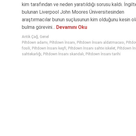
kim tarafından ve neden yaratıldığı sorusu kaldı. İngilt
bulunan Liverpool John Moores Üniversitesinden
araştırmacılar bunun suçlusunun kim olduğunu kesin ol
bulma görevini...
Devamını Oku
Antik Çağ
,
Genel
Piltdown adamı
,
Piltdown İnsanı
,
Piltdown İnsanı aldatmacası
,
Piltd
fosili
,
Piltdown İnsanı keşfi
,
Piltdown İnsanı sahte iskelet
,
Piltdown İn
sahtekarlığı
,
Piltdown İnsanı skandalı
,
Piltdown İnsanı tarihi