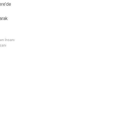
ere’de
arak
own İnsanı
sanı