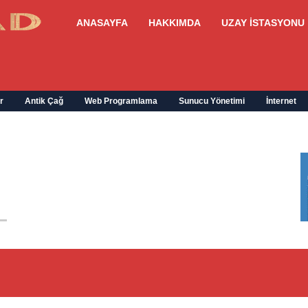
ANASAYFA
HAKKIMDA
UZAY İSTASYONU
r
Antik Çağ
Web Programlama
Sunucu Yönetimi
İnternet