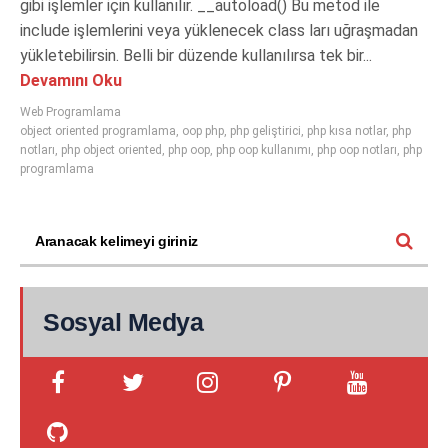
gibi işlemler için kullanılır. __autoload() Bu metod ile
include işlemlerini veya yüklenecek class ları uğraşmadan
yükletebilirsin. Belli bir düzende kullanılırsa tek bir...
Devamını Oku
Web Programlama
object oriented programlama
,
oop php
,
php geliştirici
,
php kısa notlar
,
php
notları
,
php object oriented
,
php oop
,
php oop kullanımı
,
php oop notları
,
php
programlama
Sosyal Medya