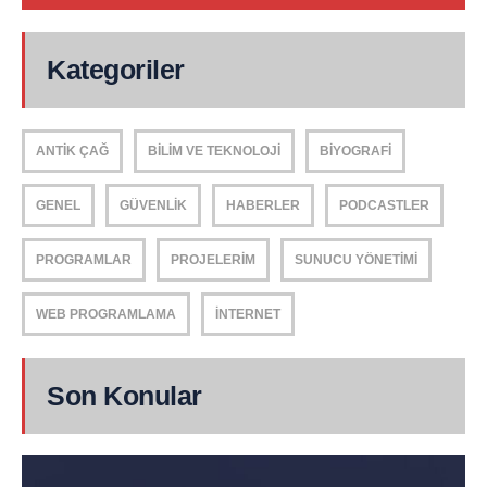
Kategoriler
ANTIK ÇAĞ
BILIM VE TEKNOLOJI
BIYOGRAFI
GENEL
GÜVENLIK
HABERLER
PODCASTLER
PROGRAMLAR
PROJELERIM
SUNUCU YÖNETIMI
WEB PROGRAMLAMA
İNTERNET
Son Konular