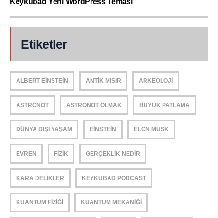
Keykubad Yeni WordPress Teması
Etiketler
ALBERT EINSTEIN
ANTIK MISIR
ARKEOLOJI
ASTRONOT
ASTRONOT OLMAK
BÜYÜK PATLAMA
DÜNYA DIŞI YAŞAM
EINSTEIN
ELON MUSK
EVREN
FIZIK
GERÇEKLIK NEDIR
KARA DELIKLER
KEYKUBAD PODCAST
KUANTUM FIZIĞI
KUANTUM MEKANIĞI