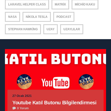
LARAVEL HELPER CLASS
MATRIX
MICHIO KAKU
NASA
NIKOLA TESLA
PODCAST
STEPHAN HAWKING
UZAY
UZAYLILAR
27 Ocak 2021
Youtube Katıl Butonu Bilgilendirmesi
0 Yorum