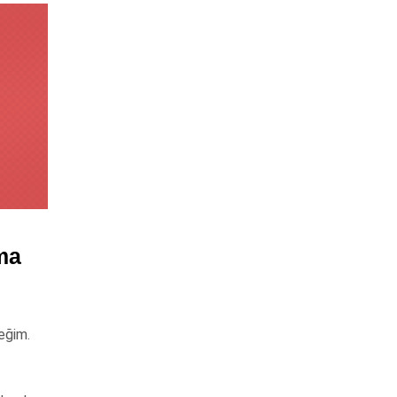
ma
eğim.