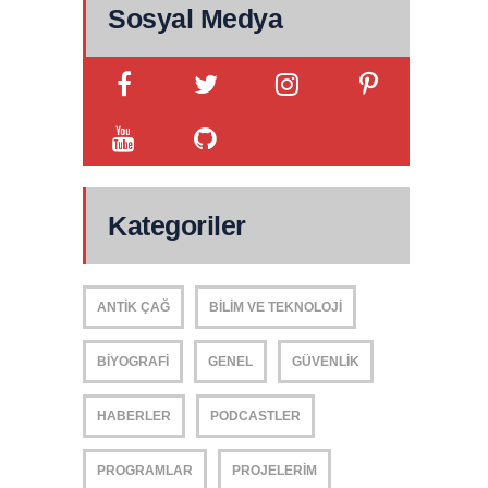
Sosyal Medya
Kategoriler
ANTIK ÇAĞ
BILIM VE TEKNOLOJI
BIYOGRAFI
GENEL
GÜVENLIK
HABERLER
PODCASTLER
PROGRAMLAR
PROJELERIM