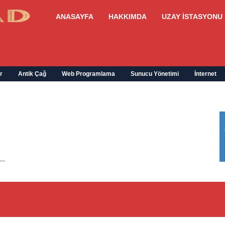
ANASAYFA
HAKKIMDA
UZAY İSTASYONU
r
Antik Çağ
Web Programlama
Sunucu Yönetimi
İnternet