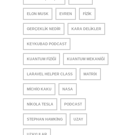
ELON MUSK
EVREN
FIZIK
GERÇEKLIK NEDIR
KARA DELIKLER
KEYKUBAD PODCAST
KUANTUM FIZIĞI
KUANTUM MEKANIĞI
LARAVEL HELPER CLASS
MATRIX
MICHIO KAKU
NASA
NIKOLA TESLA
PODCAST
STEPHAN HAWKING
UZAY
UZAYLILAR