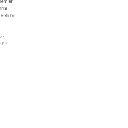
şlemler
rini
elli bir
php
ı
,
php