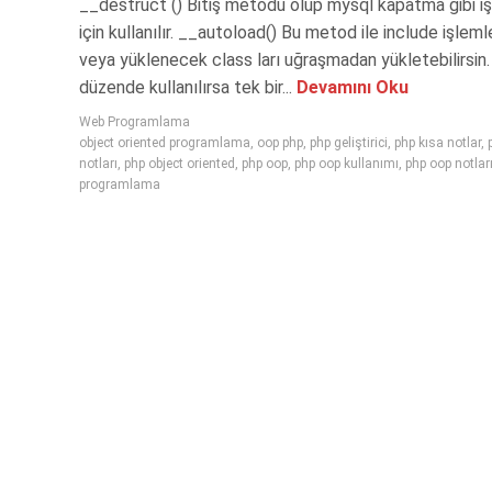
__destruct () Bitiş metodu olup mysql kapatma gibi i
için kullanılır. __autoload() Bu metod ile include işlemle
veya yüklenecek class ları uğraşmadan yükletebilirsin. B
düzende kullanılırsa tek bir...
Devamını Oku
Web Programlama
object oriented programlama
,
oop php
,
php geliştirici
,
php kısa notlar
,
notları
,
php object oriented
,
php oop
,
php oop kullanımı
,
php oop notlar
programlama