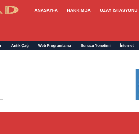
ANASAYFA
HAKKIMDA
UZAY İSTASYONU
r
Antik Çağ
Web Programlama
Sunucu Yönetimi
İnternet