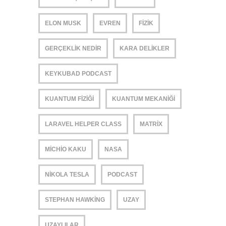
ELON MUSK
EVREN
FIZIK
GERÇEKLIK NEDIR
KARA DELIKLER
KEYKUBAD PODCAST
KUANTUM FIZIĞI
KUANTUM MEKANIĞI
LARAVEL HELPER CLASS
MATRIX
MICHIO KAKU
NASA
NIKOLA TESLA
PODCAST
STEPHAN HAWKING
UZAY
UZAYLILAR