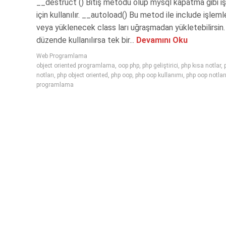
__destruct () Bitiş metodu olup mysql kapatma gibi i
için kullanılır. __autoload() Bu metod ile include işlemle
veya yüklenecek class ları uğraşmadan yükletebilirsin. B
düzende kullanılırsa tek bir...
Devamını Oku
Web Programlama
object oriented programlama
,
oop php
,
php geliştirici
,
php kısa notlar
,
notları
,
php object oriented
,
php oop
,
php oop kullanımı
,
php oop notlar
programlama