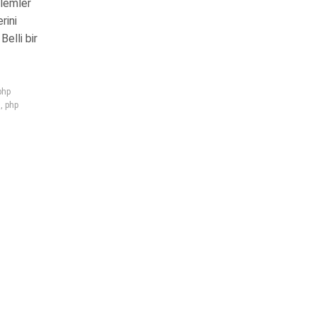
şlemler
rini
elli bir
php
ı
,
php