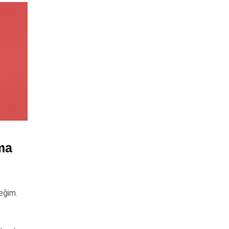
ma
eğim.