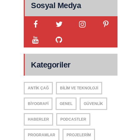
Sosyal Medya
Kategoriler
ANTIK ÇAĞ
BILIM VE TEKNOLOJI
BIYOGRAFI
GENEL
GÜVENLIK
HABERLER
PODCASTLER
PROGRAMLAR
PROJELERIM