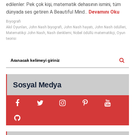
edilenler: Pek çok kişi, matematik dehasının ismini, tüm
dünyada ses getiren A Beautiful Mind...
Devamını Oku
Biyografi
Akıl Oyunları
,
John Nash biyografi
,
John Nash hayatı
,
John Nash ödülleri
,
Matematikçi John Nash
,
Nash denklemi
,
Nobel ödüllü matematikçi
,
Oyun
teorisi
Sosyal Medya