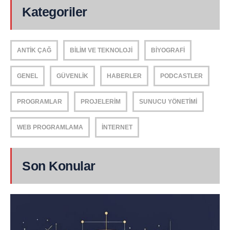
Kategoriler
ANTIK ÇAĞ
BILIM VE TEKNOLOJI
BIYOGRAFI
GENEL
GÜVENLIK
HABERLER
PODCASTLER
PROGRAMLAR
PROJELERIM
SUNUCU YÖNETIMI
WEB PROGRAMLAMA
İNTERNET
Son Konular