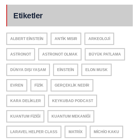
Etiketler
ALBERT EINSTEIN
ANTIK MISIR
ARKEOLOJI
ASTRONOT
ASTRONOT OLMAK
BÜYÜK PATLAMA
DÜNYA DIŞI YAŞAM
EINSTEIN
ELON MUSK
EVREN
FIZIK
GERÇEKLIK NEDIR
KARA DELIKLER
KEYKUBAD PODCAST
KUANTUM FIZIĞI
KUANTUM MEKANIĞI
LARAVEL HELPER CLASS
MATRIX
MICHIO KAKU