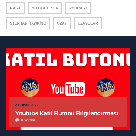
NASA
NIKOLA TESLA
PODCAST
STEPHAN HAWKING
UZAY
UZAYLILAR
27 Ocak 2021
Youtube Katıl Butonu Bilgilendirmesi
0 Yorum