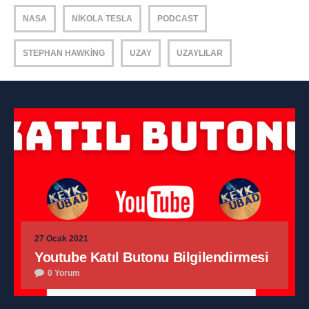
NASA
NIKOLA TESLA
PODCAST
STEPHAN HAWKING
UZAY
UZAYLILAR
27 Ocak 2021
Youtube Katıl Butonu Bilgilendirmesi
0 Yorum