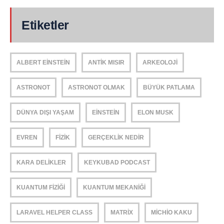
Etiketler
ALBERT EINSTEIN
ANTIK MISIR
ARKEOLOJI
ASTRONOT
ASTRONOT OLMAK
BÜYÜK PATLAMA
DÜNYA DIŞI YAŞAM
EINSTEIN
ELON MUSK
EVREN
FIZIK
GERÇEKLIK NEDIR
KARA DELIKLER
KEYKUBAD PODCAST
KUANTUM FIZIĞI
KUANTUM MEKANIĞI
LARAVEL HELPER CLASS
MATRIX
MICHIO KAKU