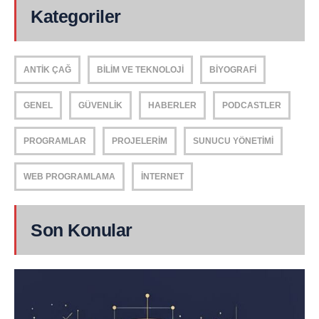
Kategoriler
ANTIK ÇAĞ
BILIM VE TEKNOLOJI
BIYOGRAFI
GENEL
GÜVENLIK
HABERLER
PODCASTLER
PROGRAMLAR
PROJELERIM
SUNUCU YÖNETIMI
WEB PROGRAMLAMA
İNTERNET
Son Konular