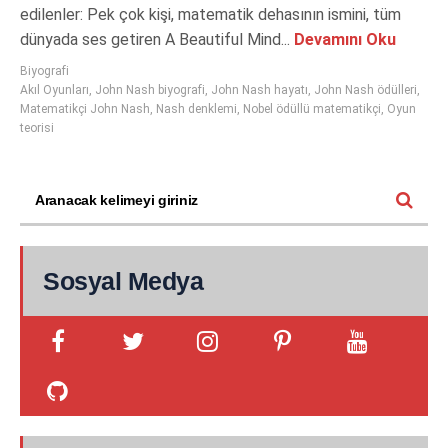
edilenler: Pek çok kişi, matematik dehasının ismini, tüm
dünyada ses getiren A Beautiful Mind...
Devamını Oku
Biyografi
Akıl Oyunları
,
John Nash biyografi
,
John Nash hayatı
,
John Nash ödülleri
,
Matematikçi John Nash
,
Nash denklemi
,
Nobel ödüllü matematikçi
,
Oyun
teorisi
Sosyal Medya