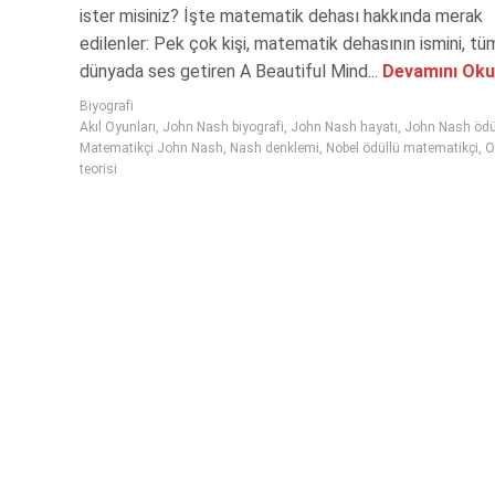
ister misiniz? İşte matematik dehası hakkında merak
edilenler: Pek çok kişi, matematik dehasının ismini, tü
dünyada ses getiren A Beautiful Mind...
Devamını Oku
Biyografi
Akıl Oyunları
,
John Nash biyografi
,
John Nash hayatı
,
John Nash ödül
Matematikçi John Nash
,
Nash denklemi
,
Nobel ödüllü matematikçi
,
O
teorisi