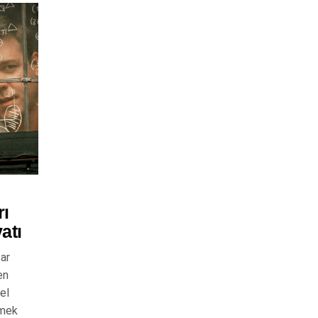
rı
atı
ar
en
el
nmek