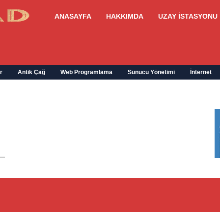
ANASAYFA
HAKKIMDA
UZAY İSTASYONU
r
Antik Çağ
Web Programlama
Sunucu Yönetimi
İnternet