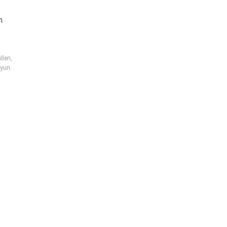
m
leri
,
yun