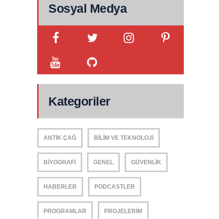
Sosyal Medya
Kategoriler
ANTIK ÇAĞ
BILIM VE TEKNOLOJI
BIYOGRAFI
GENEL
GÜVENLIK
HABERLER
PODCASTLER
PROGRAMLAR
PROJELERIM