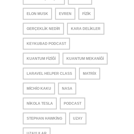
ELON MUSK
EVREN
FIZIK
GERÇEKLIK NEDIR
KARA DELIKLER
KEYKUBAD PODCAST
KUANTUM FIZIĞI
KUANTUM MEKANIĞI
LARAVEL HELPER CLASS
MATRIX
MICHIO KAKU
NASA
NIKOLA TESLA
PODCAST
STEPHAN HAWKING
UZAY
UZAYLILAR