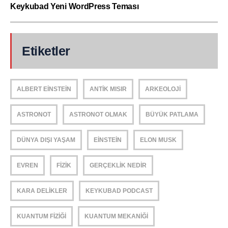
Keykubad Yeni WordPress Teması
Etiketler
ALBERT EINSTEIN
ANTIK MISIR
ARKEOLOJI
ASTRONOT
ASTRONOT OLMAK
BÜYÜK PATLAMA
DÜNYA DIŞI YAŞAM
EINSTEIN
ELON MUSK
EVREN
FIZIK
GERÇEKLIK NEDIR
KARA DELIKLER
KEYKUBAD PODCAST
KUANTUM FIZIĞI
KUANTUM MEKANIĞI