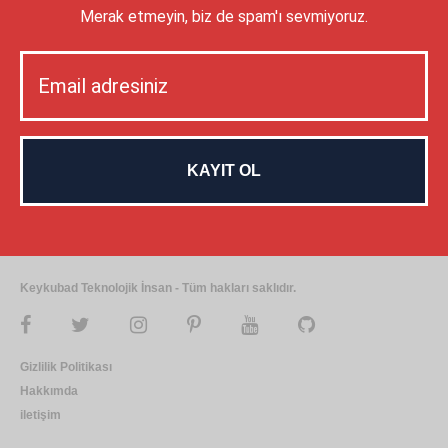
Merak etmeyin, biz de spam'ı sevmiyoruz.
Keykubad Teknolojik İnsan - Tüm hakları saklıdır.
Gizlilik Politikası
Hakkımda
iletişim