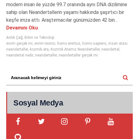
modern insan ile yüzde 99.7 oranında aynı DNA dizilimine
sahip olan Neandertallerin yaşamı hakkında şaşırtıcı bir
keşfe imza attı. Araştırmacılar günümüzden 42 bin...
Devamını Oku
Antik Çağ
,
Bilim ve Teknoloji
evrim gerçek mi
,
evrim teorisi
,
homo erectus
,
homo sapiens
,
insan atası
neandertaller
,
kozmik ata
,
Kozmik Atamız Neandertaller
,
neandertal
,
neandertal nedir
,
neandertaller
,
neandertaller gerçek mi
Sosyal Medya