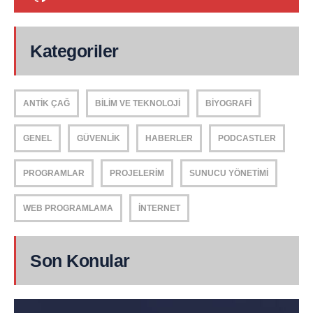
Kategoriler
ANTIK ÇAĞ
BILIM VE TEKNOLOJI
BIYOGRAFI
GENEL
GÜVENLIK
HABERLER
PODCASTLER
PROGRAMLAR
PROJELERIM
SUNUCU YÖNETIMI
WEB PROGRAMLAMA
İNTERNET
Son Konular