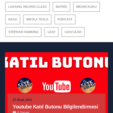
LARAVEL HELPER CLASS
MATRIX
MICHIO KAKU
NASA
NIKOLA TESLA
PODCAST
STEPHAN HAWKING
UZAY
UZAYLILAR
27 Ocak 2021
Youtube Katıl Butonu Bilgilendirmesi
0 Yorum