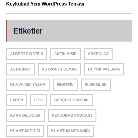
Keykubad Yeni WordPress Teması
Etiketler
ALBERT EINSTEIN
ANTIK MISIR
ARKEOLOJI
ASTRONOT
ASTRONOT OLMAK
BÜYÜK PATLAMA
DÜNYA DIŞI YAŞAM
EINSTEIN
ELON MUSK
EVREN
FIZIK
GERÇEKLIK NEDIR
KARA DELIKLER
KEYKUBAD PODCAST
KUANTUM FIZIĞI
KUANTUM MEKANIĞI