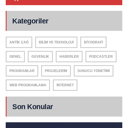
Kategoriler
ANTIK ÇAĞ
BILIM VE TEKNOLOJI
BIYOGRAFI
GENEL
GÜVENLIK
HABERLER
PODCASTLER
PROGRAMLAR
PROJELERIM
SUNUCU YÖNETIMI
WEB PROGRAMLAMA
İNTERNET
Son Konular