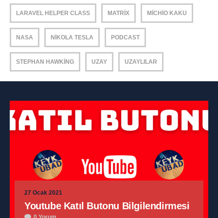
LARAVEL HELPER CLASS
MATRIX
MICHIO KAKU
NASA
NIKOLA TESLA
PODCAST
STEPHAN HAWKING
UZAY
UZAYLILAR
27 Ocak 2021
Youtube Katıl Butonu Bilgilendirmesi
0 Yorum