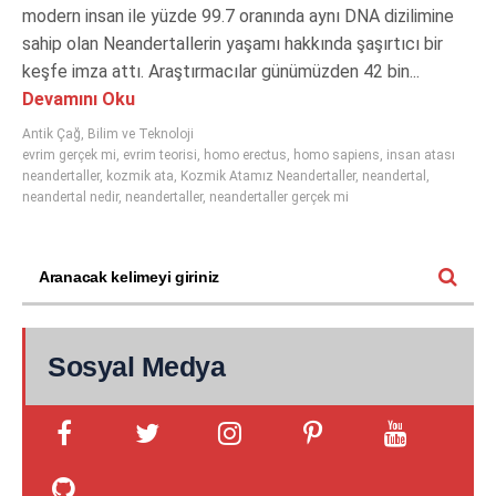
modern insan ile yüzde 99.7 oranında aynı DNA dizilimine
sahip olan Neandertallerin yaşamı hakkında şaşırtıcı bir
keşfe imza attı. Araştırmacılar günümüzden 42 bin...
Devamını Oku
Antik Çağ
,
Bilim ve Teknoloji
evrim gerçek mi
,
evrim teorisi
,
homo erectus
,
homo sapiens
,
insan atası
neandertaller
,
kozmik ata
,
Kozmik Atamız Neandertaller
,
neandertal
,
neandertal nedir
,
neandertaller
,
neandertaller gerçek mi
Sosyal Medya