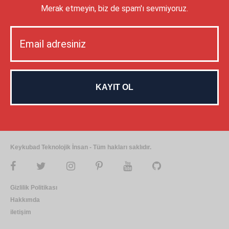
Merak etmeyin, biz de spam'ı sevmiyoruz.
Keykubad Teknolojik İnsan - Tüm hakları saklıdır.
Gizlilik Politikası
Hakkımda
iletişim