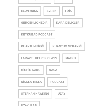
ELON MUSK
EVREN
FIZIK
GERÇEKLIK NEDIR
KARA DELIKLER
KEYKUBAD PODCAST
KUANTUM FIZIĞI
KUANTUM MEKANIĞI
LARAVEL HELPER CLASS
MATRIX
MICHIO KAKU
NASA
NIKOLA TESLA
PODCAST
STEPHAN HAWKING
UZAY
UZAYLILAR