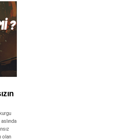
ızın
 kurgu
 aslında
ansız
ı olan