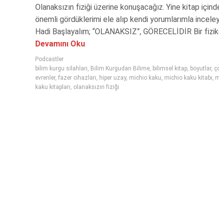
Olanaksızın fiziği üzerine konuşacağız. Yine kitap içind
önemli gördüklerimi ele alıp kendi yorumlarımla incele
Hadi Başlayalım; “OLANAKSIZ”, GÖRECELİDİR Bir fizikçi
Devamını Oku
Podcastler
bilim kurgu silahları
,
Bilim Kurgudan Bilime
,
bilimsel kitap
,
boyutlar
,
ç
evrenler
,
fazer cihazları
,
hiper uzay
,
michio kaku
,
michio kaku kitabı
,
m
kaku kitapları
,
olanaksızın fiziği