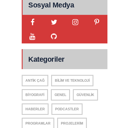
Sosyal Medya
Kategoriler
ANTIK ÇAĞ
BILIM VE TEKNOLOJI
BIYOGRAFI
GENEL
GÜVENLIK
HABERLER
PODCASTLER
PROGRAMLAR
PROJELERIM