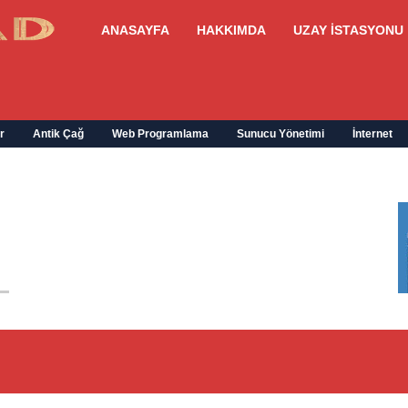
ANASAYFA
HAKKIMDA
UZAY İSTASYONU
r
Antik Çağ
Web Programlama
Sunucu Yönetimi
İnternet