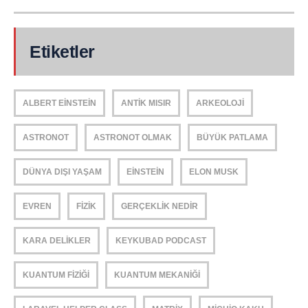
Etiketler
ALBERT EINSTEIN
ANTIK MISIR
ARKEOLOJI
ASTRONOT
ASTRONOT OLMAK
BÜYÜK PATLAMA
DÜNYA DIŞI YAŞAM
EINSTEIN
ELON MUSK
EVREN
FIZIK
GERÇEKLIK NEDIR
KARA DELIKLER
KEYKUBAD PODCAST
KUANTUM FIZIĞI
KUANTUM MEKANIĞI