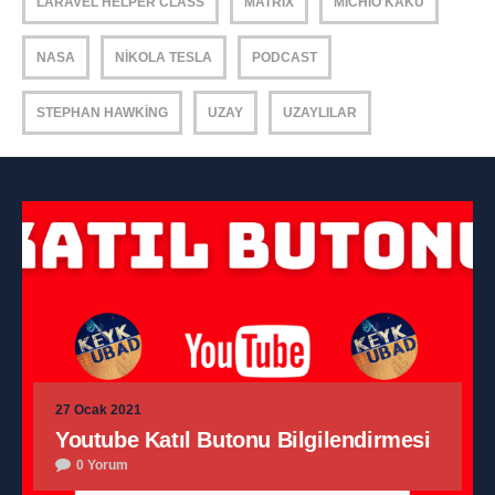
LARAVEL HELPER CLASS
MATRIX
MICHIO KAKU
NASA
NIKOLA TESLA
PODCAST
STEPHAN HAWKING
UZAY
UZAYLILAR
27 Ocak 2021
Youtube Katıl Butonu Bilgilendirmesi
0 Yorum