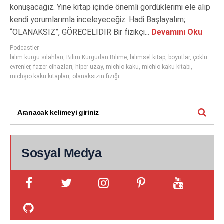
konuşacağız. Yine kitap içinde önemli gördüklerimi ele alıp
kendi yorumlarımla inceleyeceğiz. Hadi Başlayalım;
“OLANAKSIZ”, GÖRECELİDİR Bir fizikçi...
Devamını Oku
Podcastler
bilim kurgu silahları
,
Bilim Kurgudan Bilime
,
bilimsel kitap
,
boyutlar
,
çoklu
evrenler
,
fazer cihazları
,
hiper uzay
,
michio kaku
,
michio kaku kitabı
,
michşio kaku kitapları
,
olanaksızın fiziği
Sosyal Medya