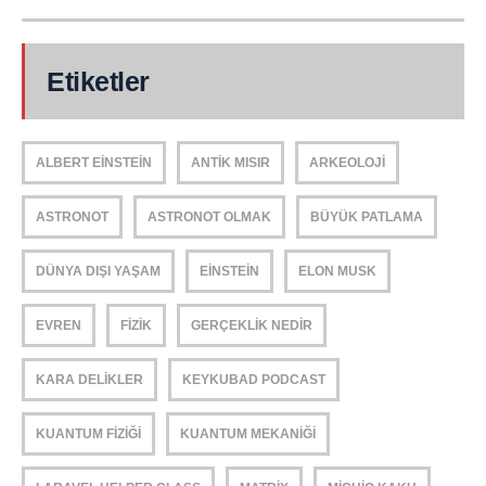
Etiketler
ALBERT EINSTEIN
ANTIK MISIR
ARKEOLOJI
ASTRONOT
ASTRONOT OLMAK
BÜYÜK PATLAMA
DÜNYA DIŞI YAŞAM
EINSTEIN
ELON MUSK
EVREN
FIZIK
GERÇEKLIK NEDIR
KARA DELIKLER
KEYKUBAD PODCAST
KUANTUM FIZIĞI
KUANTUM MEKANIĞI