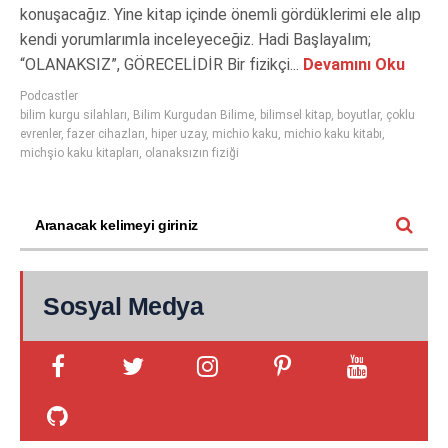
konuşacağız. Yine kitap içinde önemli gördüklerimi ele alıp
kendi yorumlarımla inceleyeceğiz. Hadi Başlayalım;
“OLANAKSIZ”, GÖRECELİDİR Bir fizikçi...
Devamını Oku
Podcastler
bilim kurgu silahları
,
Bilim Kurgudan Bilime
,
bilimsel kitap
,
boyutlar
,
çoklu
evrenler
,
fazer cihazları
,
hiper uzay
,
michio kaku
,
michio kaku kitabı
,
michşio kaku kitapları
,
olanaksızın fiziği
Sosyal Medya