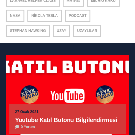
LARAVEL HELPER CLASS
MATRIX
MICHIO KAKU
NASA
NIKOLA TESLA
PODCAST
STEPHAN HAWKING
UZAY
UZAYLILAR
27 Ocak 2021
Youtube Katıl Butonu Bilgilendirmesi
0 Yorum