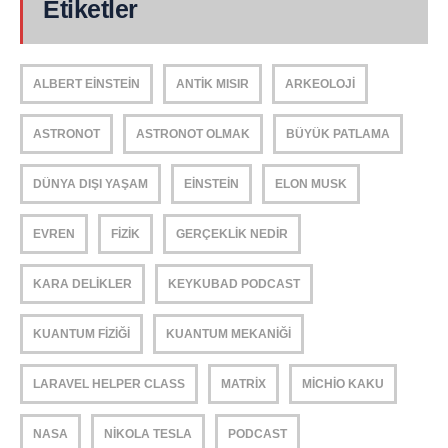
Etiketler
ALBERT EINSTEIN
ANTIK MISIR
ARKEOLOJI
ASTRONOT
ASTRONOT OLMAK
BÜYÜK PATLAMA
DÜNYA DIŞI YAŞAM
EINSTEIN
ELON MUSK
EVREN
FIZIK
GERÇEKLIK NEDIR
KARA DELIKLER
KEYKUBAD PODCAST
KUANTUM FIZIĞI
KUANTUM MEKANIĞI
LARAVEL HELPER CLASS
MATRIX
MICHIO KAKU
NASA
NIKOLA TESLA
PODCAST