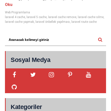
Oku
Web Programlama
laravel 4 cache
,
laravel 5 cache
,
laravel cache remove
,
laravel cache silme
,
laravel cache yapmak
,
laravel önbellek yapılması
,
laravel route cache
Sosyal Medya
Kategoriler