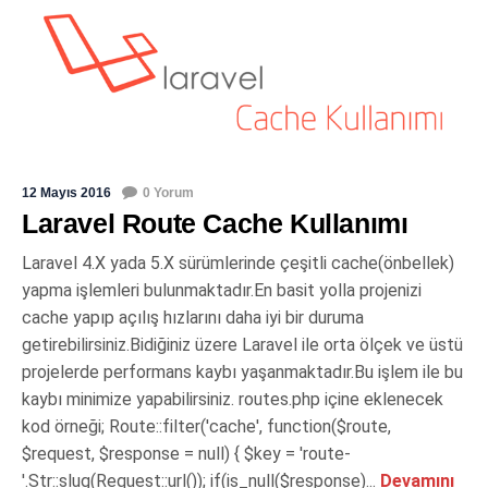
12 Mayıs 2016
0 Yorum
Laravel Route Cache Kullanımı
Laravel 4.X yada 5.X sürümlerinde çeşitli cache(önbellek)
yapma işlemleri bulunmaktadır.En basit yolla projenizi
cache yapıp açılış hızlarını daha iyi bir duruma
getirebilirsiniz.Bidiğiniz üzere Laravel ile orta ölçek ve üstü
projelerde performans kaybı yaşanmaktadır.Bu işlem ile bu
kaybı minimize yapabilirsiniz. routes.php içine eklenecek
kod örneği; Route::filter('cache', function($route,
$request, $response = null) { $key = 'route-
'.Str::slug(Request::url()); if(is_null($response)...
Devamını