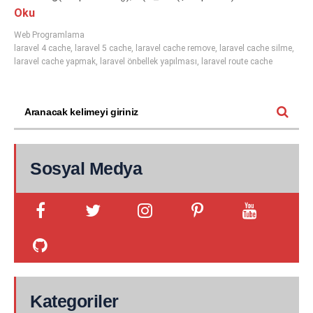
Oku
Web Programlama
laravel 4 cache
,
laravel 5 cache
,
laravel cache remove
,
laravel cache silme
,
laravel cache yapmak
,
laravel önbellek yapılması
,
laravel route cache
Sosyal Medya
Kategoriler