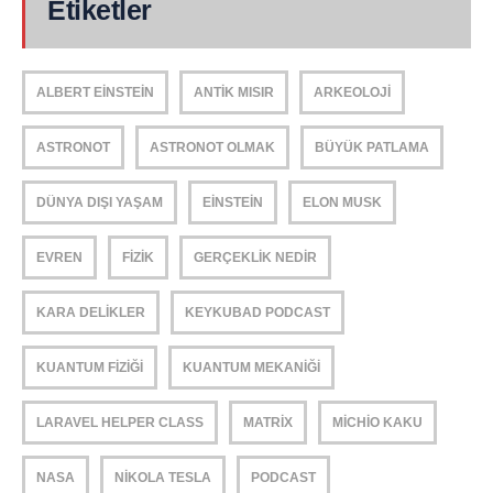
Etiketler
ALBERT EINSTEIN
ANTIK MISIR
ARKEOLOJI
ASTRONOT
ASTRONOT OLMAK
BÜYÜK PATLAMA
DÜNYA DIŞI YAŞAM
EINSTEIN
ELON MUSK
EVREN
FIZIK
GERÇEKLIK NEDIR
KARA DELIKLER
KEYKUBAD PODCAST
KUANTUM FIZIĞI
KUANTUM MEKANIĞI
LARAVEL HELPER CLASS
MATRIX
MICHIO KAKU
NASA
NIKOLA TESLA
PODCAST