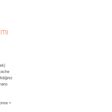
lek)
 cache
Bidiğiniz
rmans
ponse =