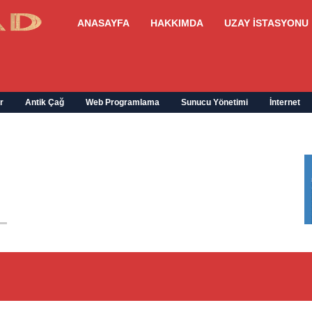
ANASAYFA
HAKKIMDA
UZAY İSTASYONU
r
Antik Çağ
Web Programlama
Sunucu Yönetimi
İnternet