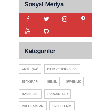
Sosyal Medya
Kategoriler
ANTIK ÇAĞ
BILIM VE TEKNOLOJI
BIYOGRAFI
GENEL
GÜVENLIK
HABERLER
PODCASTLER
PROGRAMLAR
PROJELERIM