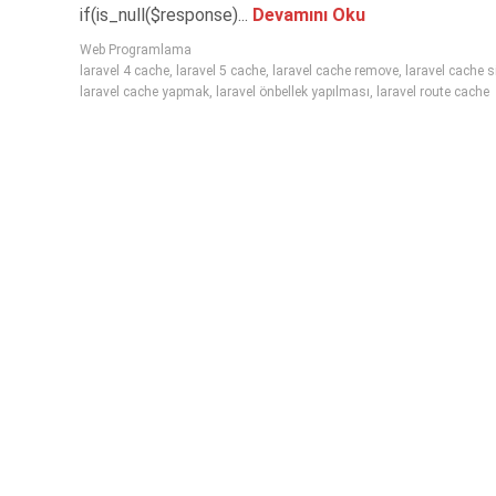
if(is_null($response)...
Devamını Oku
Web Programlama
laravel 4 cache
,
laravel 5 cache
,
laravel cache remove
,
laravel cache 
laravel cache yapmak
,
laravel önbellek yapılması
,
laravel route cache