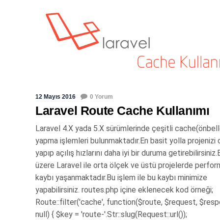
12 Mayıs 2016
0 Yorum
Laravel Route Cache Kullanımı
Laravel 4.X yada 5.X sürümlerinde çeşitli cache(önbel
yapma işlemleri bulunmaktadır.En basit yolla projenizi
yapıp açılış hızlarını daha iyi bir duruma getirebilirsiniz.
üzere Laravel ile orta ölçek ve üstü projelerde perfo
kaybı yaşanmaktadır.Bu işlem ile bu kaybı minimize
yapabilirsiniz. routes.php içine eklenecek kod örneği;
Route::filter('cache', function($route, $request, $res
null) { $key = 'route-'.Str::slug(Request::url());