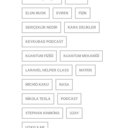
ELON MUSK
EVREN
FIZIK
GERÇEKLIK NEDIR
KARA DELIKLER
KEYKUBAD PODCAST
KUANTUM FIZIĞI
KUANTUM MEKANIĞI
LARAVEL HELPER CLASS
MATRIX
MICHIO KAKU
NASA
NIKOLA TESLA
PODCAST
STEPHAN HAWKING
UZAY
UZAYLILAR