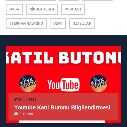
NASA
NIKOLA TESLA
PODCAST
STEPHAN HAWKING
UZAY
UZAYLILAR
27 Ocak 2021
Youtube Katıl Butonu Bilgilendirmesi
0 Yorum