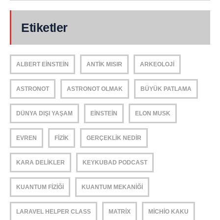
Etiketler
ALBERT EINSTEIN
ANTIK MISIR
ARKEOLOJI
ASTRONOT
ASTRONOT OLMAK
BÜYÜK PATLAMA
DÜNYA DIŞI YAŞAM
EINSTEIN
ELON MUSK
EVREN
FIZIK
GERÇEKLIK NEDIR
KARA DELIKLER
KEYKUBAD PODCAST
KUANTUM FIZIĞI
KUANTUM MEKANIĞI
LARAVEL HELPER CLASS
MATRIX
MICHIO KAKU