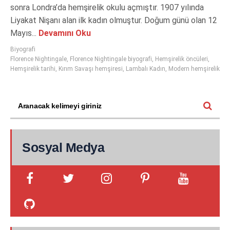
sonra Londra’da hemşirelik okulu açmıştır. 1907 yılında
Liyakat Nişanı alan ilk kadın olmuştur. Doğum günü olan 12
Mayıs...
Devamını Oku
Biyografi
Florence Nightingale
,
Florence Nightingale biyografi
,
Hemşirelik öncüleri
,
Hemşirelik tarihi
,
Kırım Savaşı hemşiresi
,
Lambalı Kadın
,
Modern hemşirelik
Sosyal Medya