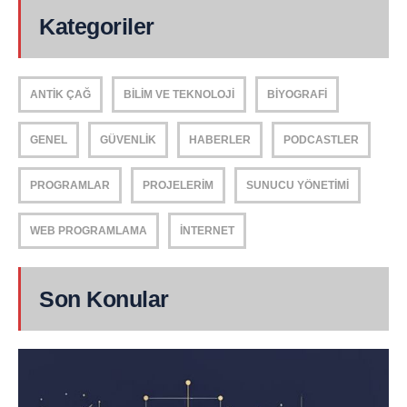
Kategoriler
ANTIK ÇAĞ
BILIM VE TEKNOLOJI
BIYOGRAFI
GENEL
GÜVENLIK
HABERLER
PODCASTLER
PROGRAMLAR
PROJELERIM
SUNUCU YÖNETIMI
WEB PROGRAMLAMA
İNTERNET
Son Konular