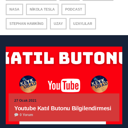
NASA
NIKOLA TESLA
PODCAST
STEPHAN HAWKING
UZAY
UZAYLILAR
27 Ocak 2021
Youtube Katıl Butonu Bilgilendirmesi
0 Yorum