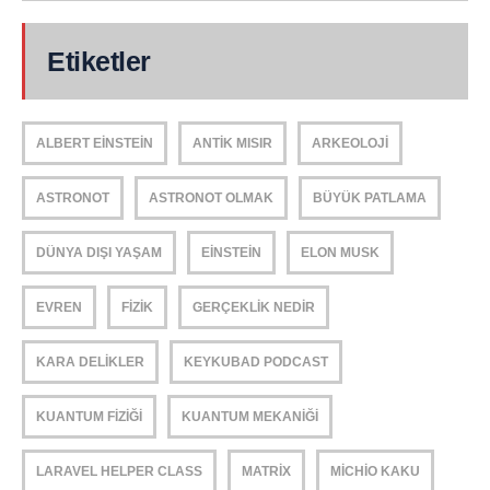
Etiketler
ALBERT EINSTEIN
ANTIK MISIR
ARKEOLOJI
ASTRONOT
ASTRONOT OLMAK
BÜYÜK PATLAMA
DÜNYA DIŞI YAŞAM
EINSTEIN
ELON MUSK
EVREN
FIZIK
GERÇEKLIK NEDIR
KARA DELIKLER
KEYKUBAD PODCAST
KUANTUM FIZIĞI
KUANTUM MEKANIĞI
LARAVEL HELPER CLASS
MATRIX
MICHIO KAKU