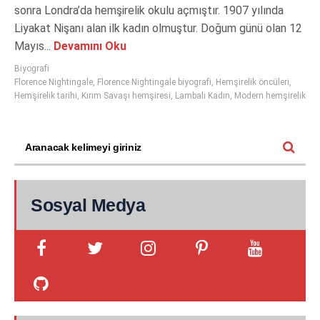
sonra Londra’da hemşirelik okulu açmıştır. 1907 yılında
Liyakat Nişanı alan ilk kadın olmuştur. Doğum günü olan 12
Mayıs...
Devamını Oku
Biyografi
Florence Nightingale
,
Florence Nightingale biyografi
,
Hemşirelik öncüleri
,
Hemşirelik tarihi
,
Kırım Savaşı hemşiresi
,
Lambalı Kadın
,
Modern hemşirelik
Sosyal Medya