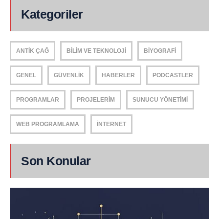
Kategoriler
ANTIK ÇAĞ
BILIM VE TEKNOLOJI
BIYOGRAFI
GENEL
GÜVENLIK
HABERLER
PODCASTLER
PROGRAMLAR
PROJELERIM
SUNUCU YÖNETIMI
WEB PROGRAMLAMA
İNTERNET
Son Konular